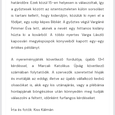
határidőre. Ezek közül 15-en helyesen is válaszoltak, így
a győztesek között az istentiszteleten külön sorsolást
is tartani kellett, hogy kiderüljön, közülük ki nyeri el a
fődíjat, egy szép képes Bibliát. A győztes végül Vargáné
Pimmer Éva lett, akinek a nevét egy hittanos kislány
húzta ki a kosárból. A többi nyertes Varga László
kaposvári megyéspüspök könyveiből kapott egy-egy
értékes példányt.
A nyereményjáték következő fordulója, újabb 13+1
kérdéssel, a Marcali Katolikus Újság következő
számában folytatódik. A szervezők szeretettel hívják
és invitálják az eddigi, illetve az újabb vállalkozó kedvű
olvasóikat is, akik egy kis utánajárás, vagy a plébánia
honlapjának böngészése után könnyedén meg tudják
válaszolni a feltett, időnként furfangos kérdéseket.
Írta és fotók: Kiss Kálmán