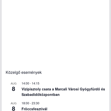
Közelgő események
14:00
-
14:15
AUG
8
Vizipisztoly csata a Marcali Városi Gyógyfürdő és
Szabadidőközpontban
18:00
-
23:30
AUG
8
Fröccsfesztivál