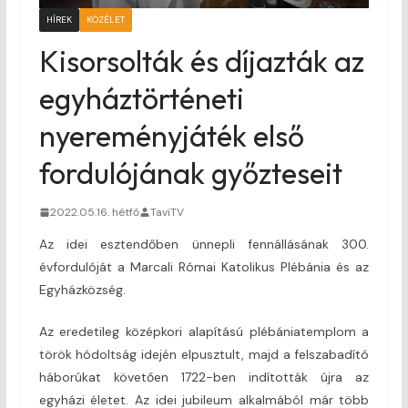
HÍREK
KÖZÉLET
Kisorsolták és díjazták az
egyháztörténeti
nyereményjáték első
fordulójának győzteseit
2022.05.16. hétfő
TaviTV
Az idei esztendőben ünnepli fennállásának 300.
évfordulóját a Marcali Római Katolikus Plébánia és az
Egyházközség.
Az eredetileg középkori alapítású plébániatemplom a
török hódoltság idején elpusztult, majd a felszabadító
háborúkat követően 1722-ben indították újra az
egyházi életet. Az idei jubileum alkalmából már több