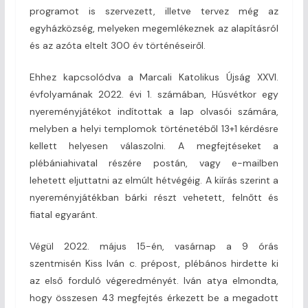
programot is szervezett, illetve tervez még az
egyházközség, melyeken megemlékeznek az alapításról
és az azóta eltelt 300 év történéseiről.
Ehhez kapcsolódva a Marcali Katolikus Újság XXVI.
évfolyamának 2022. évi 1. számában, Húsvétkor egy
nyereményjátékot indítottak a lap olvasói számára,
melyben a helyi templomok történetéből 13+1 kérdésre
kellett helyesen válaszolni. A megfejtéseket a
plébániahivatal részére postán, vagy e-mailben
lehetett eljuttatni az elmúlt hétvégéig. A kiírás szerint a
nyereményjátékban bárki részt vehetett, felnőtt és
fiatal egyaránt.
Végül 2022. május 15-én, vasárnap a 9 órás
szentmisén Kiss Iván c. prépost, plébános hirdette ki
az első forduló végeredményét. Iván atya elmondta,
hogy összesen 43 megfejtés érkezett be a megadott