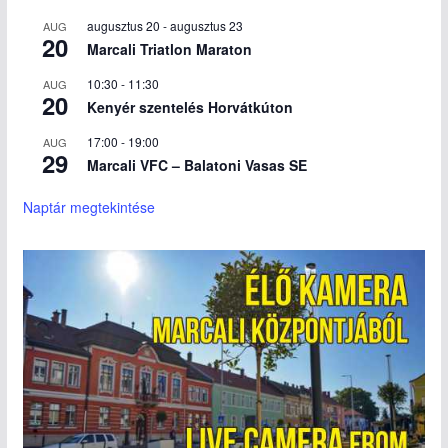
augusztus 20
-
augusztus 23
AUG
20
Marcali Triatlon Maraton
10:30
-
11:30
AUG
20
Kenyér szentelés Horvátkúton
17:00
-
19:00
AUG
29
Marcali VFC – Balatoni Vasas SE
Naptár megtekintése