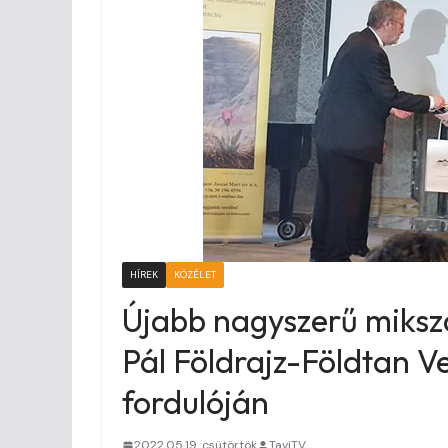
HÍREK
KÖZÉLET
Újabb nagyszerű mikszá
Pál Földrajz-Földtan 
fordulóján
2022.05.19. csütörtök
TaviTV