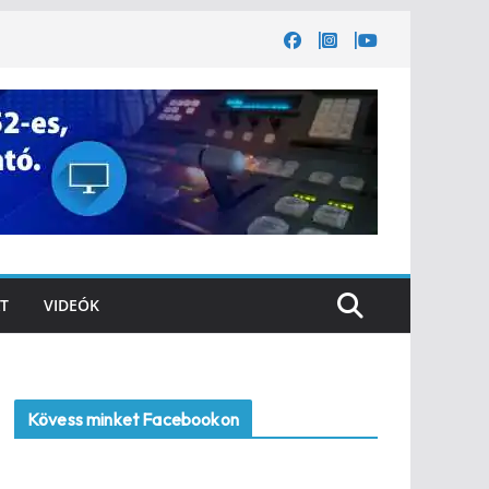
T
VIDEÓK
Kövess minket Facebookon