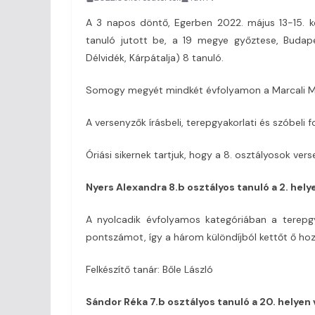
A 3 napos döntő, Egerben 2022. május 13-15. 
tanuló jutott be, a 19 megye győztese, Budapest
Délvidék, Kárpátalja) 8 tanuló.
Somogy megyét mindkét évfolyamon a Marcali Miks
A versenyzők írásbeli, terepgyakorlati és szóbeli
Óriási sikernek tartjuk, hogy a 8. osztályosok ver
Nyers Alexandra 8.b osztályos tanuló a 2. hely
A nyolcadik évfolyamos kategóriában a terepgy
pontszámot, így a három különdíjból kettőt ő hoz
Felkészítő tanár: Bőle László
Sándor Réka 7.b osztályos tanuló a 20. helyen