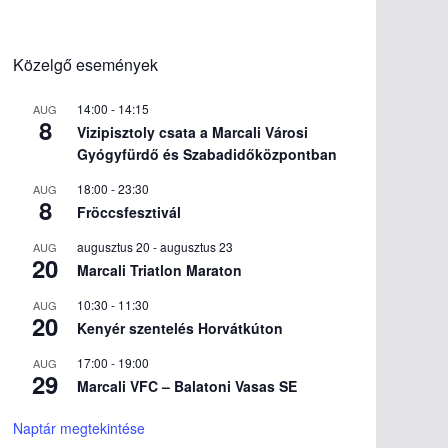
Közelgő események
14:00
-
14:15
AUG
8
Vizipisztoly csata a Marcali Városi
Gyógyfürdő és Szabadidőközpontban
18:00
-
23:30
AUG
8
Fröccsfesztivál
augusztus 20
-
augusztus 23
AUG
20
Marcali Triatlon Maraton
10:30
-
11:30
AUG
20
Kenyér szentelés Horvátkúton
17:00
-
19:00
AUG
29
Marcali VFC – Balatoni Vasas SE
Naptár megtekintése