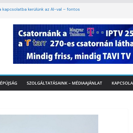
ha kapcsolatba kerülünk az AI-val – fontos
iztonságos közlekedésért, elektromos
étvégi felfrissülés: jövő héten újra berobban
stai szolgáltatásnyújtás a hőségriadó alatt
 Marcali Városi Gyógyfürdő és
ntban
ÉPÚJSÁG
SZOLGÁLTATÁSAINK – MÉDIAAJÁNLAT
KAPCSOLA