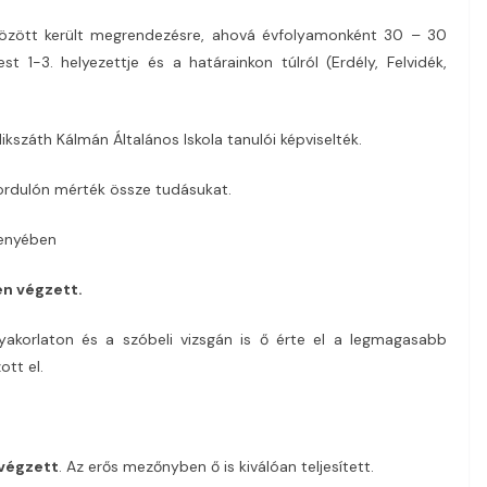
között került megrendezésre, ahová évfolyamonként 30 – 30
 1-3. helyezettje és a határainkon túlról (Erdély, Felvidék,
záth Kálmán Általános Iskola tanulói képviselték.
 fordulón mérték össze tudásukat.
senyében
en végzett.
akorlaton és a szóbeli vizsgán is ő érte el a legmagasabb
ott el.
 végzett
. Az erős mezőnyben ő is kiválóan teljesített.