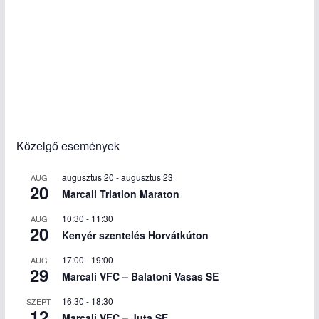
Közelgő események
augusztus 20
-
augusztus 23
AUG
20
Marcali Triatlon Maraton
10:30
-
11:30
AUG
20
Kenyér szentelés Horvátkúton
17:00
-
19:00
AUG
29
Marcali VFC – Balatoni Vasas SE
16:30
-
18:30
SZEPT
12
Marcali VFC – Juta SE