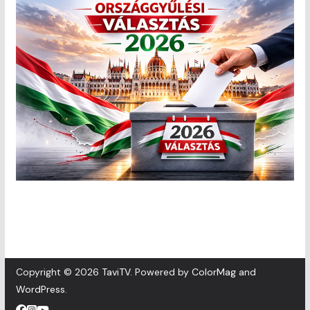
Copyright © 2026
TaviTV
. Powered by
ColorMag
and
WordPress
.