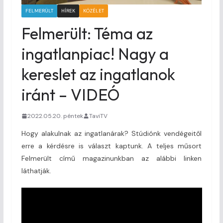
FELMERÜLT
HÍREK
KÖZÉLET
Felmerült: Téma az
ingatlanpiac! Nagy a
kereslet az ingatlanok
iránt – VIDEÓ
2022.05.20. péntek
TaviTV
Hogy alakulnak az ingatlanárak? Stúdiónk vendégeitől
erre a kérdésre is választ kaptunk. A teljes műsort
Felmerült című magazinunkban az alábbi linken
láthatják.