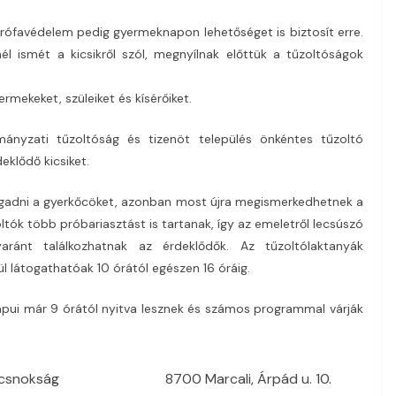
trófavédelem pedig gyermeknapon lehetőséget is biztosít erre.
l ismét a kicsikről szól, megnyílnak előttük a tűzoltóságok
mekeket, szüleiket és kísérőiket.
ányzati tűzoltóság és tizenöt település önkéntes tűzoltó
eklődő kicsiket.
ogadni a gyerkőcöket, azonban most újra megismerkedhetnek a
ltók több próbariasztást is tartanak, így az emeletről lecsúszó
yaránt találkozhatnak az érdeklődők. Az tűzoltólaktanyák
ül látogathatóak 10 órától egészen 16 óráig.
pui már 9 órától nyitva lesznek és számos programmal várják
ncsnokság
8700 Marcali, Árpád u. 10.