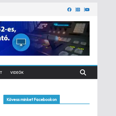
T
VIDEÓK
Kövess minket Facebookon