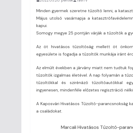
2022.05.20. péntek
TaviTV
Minden gyermek szeretne tűzoltó lenni, a katasz
Május utolsó vasárnapja a katasztrófavédelemné
kapui.
Somogy megye 25 pontján várják a tűzoltók a gyer
Az öt hivatásos tűzoltóság mellett öt önkorm
egyesülete is fogadja a tűzoltók munkája iránt érd
Az elmúlt években a járvány miatt nem tudtuk f
tűzoltók izgalmas életével. A nap folyamán a tűzo
tűzoltókkal és szirénázó tűzoltóautókkal eg
ingyenesen, mindenféle előzetes regisztráció nélk
A Kaposvári Hivatásos Tűzoltó-parancsnokság ka
a családokat.
Marcali Hivatásos Tűzoltó-para