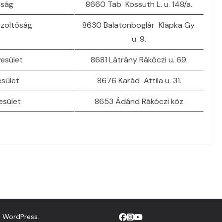
óság
8660 Tab Kossuth L. u. 148/a.
űzoltóság
8630 Balatonboglár Klapka Gy.
u. 9.
esület
8681 Látrány Rákóczi u. 69.
sület
8676 Karád Attila u. 31.
esület
8653 Ádánd Rákóczi köz
d
WordPress
.