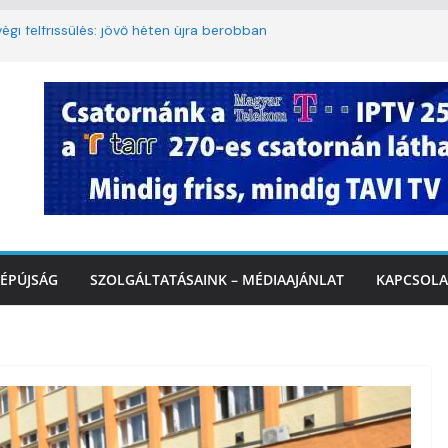
égi felfrissülés: jövő héten újra berobban
korlátozás a Rákóczi utcában a hétvégi
t
3. kerület TVE csapatát fogadta a
Ó
te a tűzoltók dolgát Marcalinál
onságos közlekedésért, elektromos
ÉPÚJSÁG
SZOLGÁLTATÁSAINK – MÉDIAAJÁNLAT
KAPCSOLA