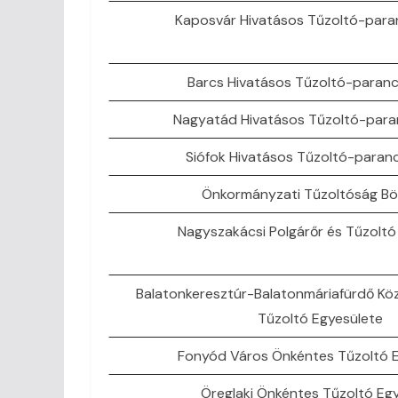
Kaposvár Hivatásos Tűzoltó-par
Barcs Hivatásos Tűzoltó-paran
Nagyatád Hivatásos Tűzoltó-par
Siófok Hivatásos Tűzoltó-paran
Önkormányzati Tűzoltóság B
Nagyszakácsi Polgárőr és Tűzoltó
Balatonkeresztúr-Balatonmáriafürdő Kö
Tűzoltó Egyesülete
Fonyód Város Önkéntes Tűzoltó 
Öreglaki Önkéntes Tűzoltó Eg