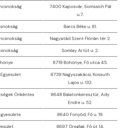
ancsnokság
7400 Kaposvár, Somssich Pál
u.7.
csnokság
Barcs Béke u. 81.
ancsnokság
Nagyatád Szent Flórián tér 2.
csnokság
Somlay Artút u. 2.
öhönye
8719 Böhönye, Fő utca 45.
 Egyesület
8739 Nagyszakácsi, Kossuth
Lajos u. 132.
zségek Önkéntes
8648 Balatonkeresztúr, Ady
Endre u. 52.
Egyesülete
8640 Fonyód, Fő u. 19.
yesület
8697 Öreglak, Fő út 14.