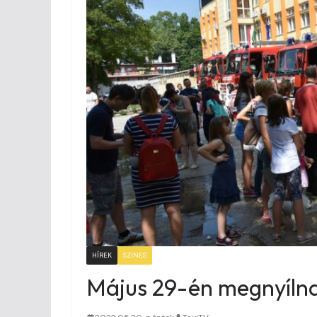
HÍREK
SZINES
Május 29-én megnyílna