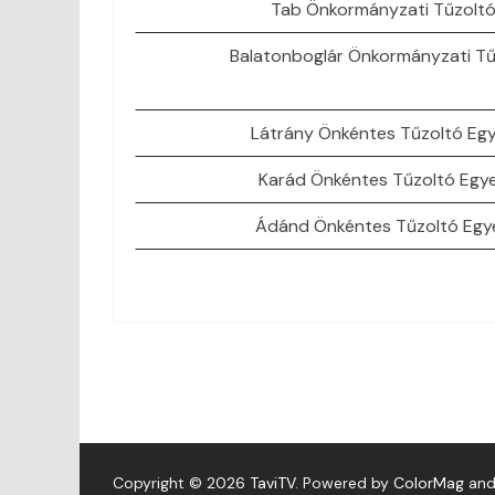
Tab Önkormányzati Tűzolt
Balatonboglár Önkormányzati T
Látrány Önkéntes Tűzoltó Egy
Karád Önkéntes Tűzoltó Egye
Ádánd Önkéntes Tűzoltó Egy
Copyright © 2026
TaviTV
. Powered by
ColorMag
an