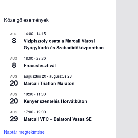
Közelgő események
14:00
-
14:15
AUG
8
Vizipisztoly csata a Marcali Városi
Gyógyfürdő és Szabadidőközpontban
18:00
-
23:30
AUG
8
Fröccsfesztivál
augusztus 20
-
augusztus 23
AUG
20
Marcali Triatlon Maraton
10:30
-
11:30
AUG
20
Kenyér szentelés Horvátkúton
17:00
-
19:00
AUG
29
Marcali VFC – Balatoni Vasas SE
Naptár megtekintése