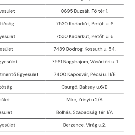
yesület
8695 Buzsák, Fő tér 1.
ltóság
7530 Kadarkút, Petőfi u. 6
yesület
7530 Kadarkút, Petőfi u. 6
esület
7439 Bodrog, Kossuth u. 54.
gyesület
7561 Nagybajom, Vásártéri u. 1
etmentő Egyesület
7400 Kaposvár, Pécsi u. 11/E
tóság
Csurgó, Baksay u.6/B
sület
Mike, Zrinyi u.2/A
esület
Bolhás, Szabadság tér 1/A
yesület
Berzence, Virág u.2.