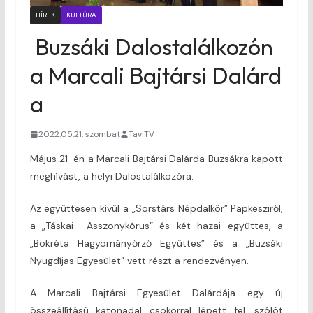
HÍREK
KULTÚRA
Buzsáki Dalostalálkozón
a Marcali Bajtársi Dalárd
a
2022.05.21. szombat
TaviTV
Május 21-én a Marcali Bajtársi Dalárda Buzsákra kapott
meghívást, a helyi Dalostalálkozóra.
Az együttesen kívül a „Sorstárs Népdalkör” Papkesziről,
a „Táskai Asszonykórus” és két hazai együttes, a
„Bokréta Hagyományőrző Együttes” és a „Buzsáki
Nyugdíjas Egyesület” vett részt a rendezvényen.
A Marcali Bajtársi Egyesület Dalárdája egy új
összeállítású katonadal csokorral lépett fel, szólót