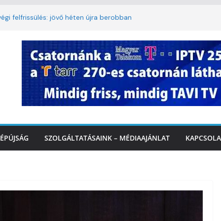
égi felfrissülés: jövő héten újra berobban
korlátozás a Rákóczi utcában a hétvégi
t
3. kerület TVE csapatát fogadta a
Ó
te a tűzoltók dolgát Marcalinál
onságos közlekedésért, elektromos
ÉPÚJSÁG
SZOLGÁLTATÁSAINK – MÉDIAAJÁNLAT
KAPCSOLA