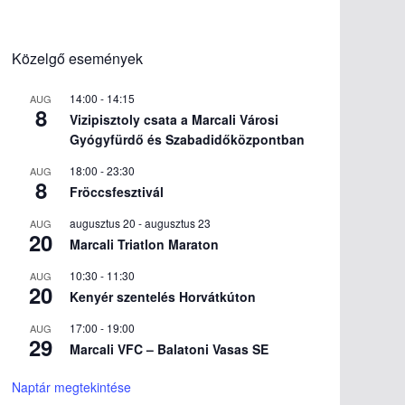
Közelgő események
14:00
-
14:15
AUG
8
Vizipisztoly csata a Marcali Városi
Gyógyfürdő és Szabadidőközpontban
18:00
-
23:30
AUG
8
Fröccsfesztivál
augusztus 20
-
augusztus 23
AUG
20
Marcali Triatlon Maraton
10:30
-
11:30
AUG
20
Kenyér szentelés Horvátkúton
17:00
-
19:00
AUG
29
Marcali VFC – Balatoni Vasas SE
Naptár megtekintése