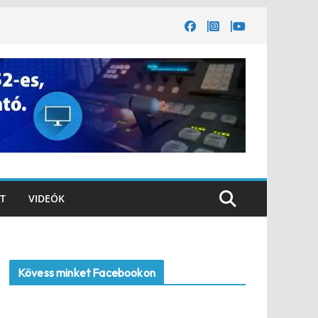
T
VIDEÓK
Kövess minket Facebookon