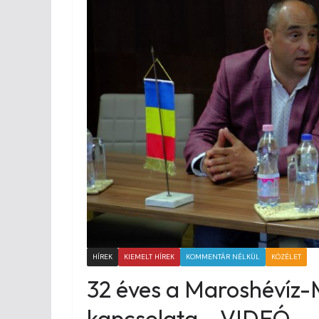
HÍREK
KIEMELT HÍREK
KOMMENTÁR NÉLKÜL
KÖZÉLET
32 éves a Maroshévíz-M
kapcsolata – VIDEÓ