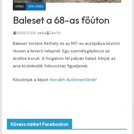
HÍREK
KÉK-HÍREK
Baleset a 68-as főúton
2022.07.05. kedd
TaviTV
Baleset történt Kéthely és az M7-es autópálya közötti
részen a keverő telepnél. Egy személygépkocsi az
árokba borult. A forgalom fél pályán halad. Kérjük az
arra közlekedők fokozottan figyeljenek.
Köszönjük a képet
Horváth Autómentőnek!
Kövess minket Facebookon