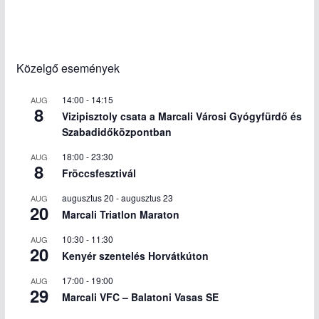
Közelgő események
14:00
-
14:15
AUG
8
Vizipisztoly csata a Marcali Városi Gyógyfürdő és
Szabadidőközpontban
18:00
-
23:30
AUG
8
Fröccsfesztivál
augusztus 20
-
augusztus 23
AUG
20
Marcali Triatlon Maraton
10:30
-
11:30
AUG
20
Kenyér szentelés Horvátkúton
17:00
-
19:00
AUG
29
Marcali VFC – Balatoni Vasas SE