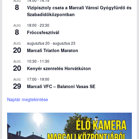
14:00
-
14:15
AUG
8
Vizipisztoly csata a Marcali Városi Gyógyfürdő és
Szabadidőközpontban
18:00
-
23:30
AUG
8
Fröccsfesztivál
augusztus 20
-
augusztus 23
AUG
20
Marcali Triatlon Maraton
10:30
-
11:30
AUG
20
Kenyér szentelés Horvátkúton
17:00
-
19:00
AUG
29
Marcali VFC – Balatoni Vasas SE
Naptár megtekintése