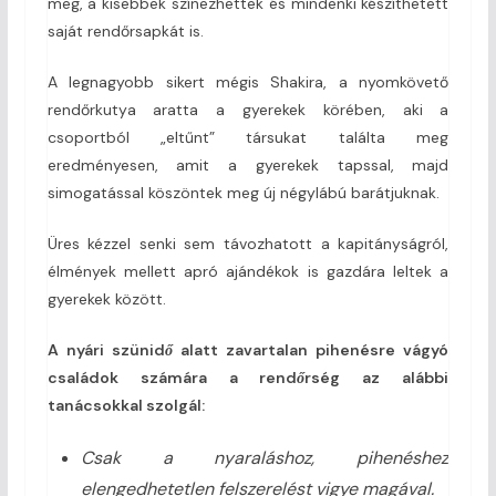
meg, a kisebbek színezhettek és mindenki készíthetett
saját rendőrsapkát is.
A legnagyobb sikert mégis Shakira, a nyomkövető
rendőrkutya aratta a gyerekek körében, aki a
csoportból „eltűnt” társukat találta meg
eredményesen, amit a gyerekek tapssal, majd
simogatással köszöntek meg új négylábú barátjuknak.
Üres kézzel senki sem távozhatott a kapitányságról,
élmények mellett apró ajándékok is gazdára leltek a
gyerekek között.
A nyári szünidő alatt zavartalan pihenésre vágyó
családok számára a rendőrség az alábbi
tanácsokkal szolgál:
Csak a nyaraláshoz, pihenéshez
elengedhetetlen felszerelést vigye magával.