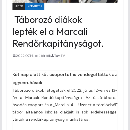
HÍREK
KÉK-HÍREK
Táborozó diákok
lepték el a Marcali
Rendőrkapitányságot.
2022.07.14. csütörtök
TaviTV
Két nap alatt két csoportot is vendégül láttak az
egyenruhások.
Táborozó diákok látogattak el 2022. július 12-én és 13-
án a Marcali Rendőrkapitányságra. Az úszótáboros
óvodás csoport és a „MarcLali4 – Üzenet a tömlöcből”
tábor általános iskolás diákjait is sok érdekességgel
várták a rendőrkapitányság munkatársai.