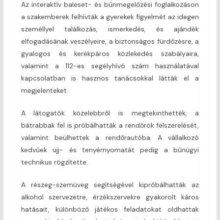
Az interaktív baleset- és bűnmegelőzési foglalkozáson
a szakemberek felhívták a gyerekek figyelmét az idegen
személlyel találkozás, ismerkedés, és ajándék
elfogadásának veszélyeire, a biztonságos fürdőzésre, a
gyalogos és kerékpáros közlekedés szabályaira,
valamint a 112-es segélyhívó szám használatával
kapcsolatban is hasznos tanácsokkal látták el a
megjelenteket.
A látogatók közelebbről is megtekinthették, a
bátrabbak fel is próbálhatták a rendőrök felszerelését,
valamint beülhettek a rendőrautóba. A vállalkozó
kedvűek ujj- és tenyérnyomatát pedig a bűnügyi
technikus rögzítette.
A részeg-szemüveg segítségével kipróbálhatták az
alkohol szervezetre, érzékszervekre gyakorolt káros
hatásait, különböző játékos feladatokat oldhattak