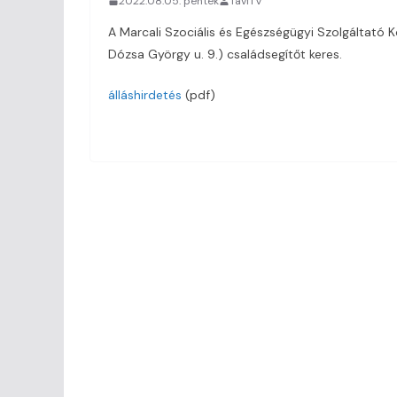
2022.08.05. péntek
TaviTV
A Marcali Szociális és Egészségügyi Szolgáltató 
Dózsa György u. 9.) családsegítőt keres.
álláshirdetés
(pdf)