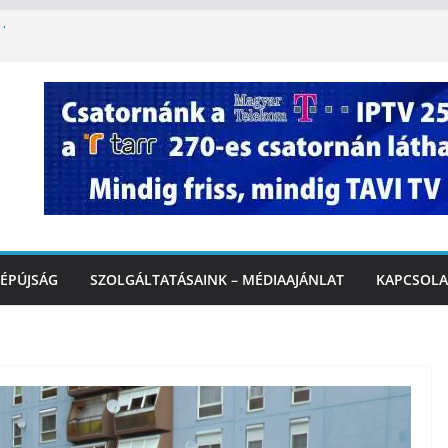
kapcsolatba kerülünk az AI-val – fontos
onságos közlekedésért, elektromos
égi felfrissülés: jövő héten újra berobban
i szolgáltatásnyújtás a hőségriadó alatt
rcali Városi Gyógyfürdő és
ban
ÉPÚJSÁG
SZOLGÁLTATÁSAINK – MÉDIAAJÁNLAT
KAPCSOLA