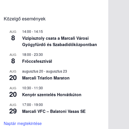
Közelgő események
14:00
-
14:15
AUG
8
Vizipisztoly csata a Marcali Városi
Gyógyfürdő és Szabadidőközpontban
18:00
-
23:30
AUG
8
Fröccsfesztivál
augusztus 20
-
augusztus 23
AUG
20
Marcali Triatlon Maraton
10:30
-
11:30
AUG
20
Kenyér szentelés Horvátkúton
17:00
-
19:00
AUG
29
Marcali VFC – Balatoni Vasas SE
Naptár megtekintése