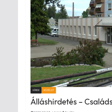
HÍREK
KÖZÉLET
Álláshirdetés – Család