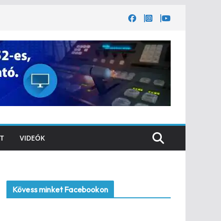
T
VIDEÓK
Kövess minket Facebookon