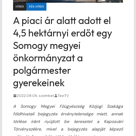
HÍREK
KÉK-HÍREK
A piaci ár alatt adott el
4,5 hektárnyi erdőt egy
Somogy megyei
önkormányzat a
polgármester
gyerekeinek
2022.08.06. szombat
TaviTV
A Somogy Megyei Főügyészség Közjogi Szakága
földhivatali bejegyzés érvénytelensége miatt, annak
törlése iránt nyújtott be keresetet a Kaposvári
Törvényszékre, mivel a bejegyzés alapját képező