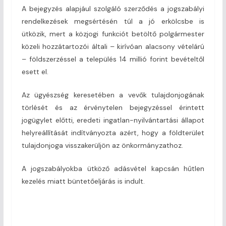
A bejegyzés alapjául szolgáló szerződés a jogszabályi
rendelkezések megsértésén túl a jó erkölcsbe is
ütközik, mert a közjogi funkciót betöltő polgármester
közeli hozzátartozói általi – kirívóan alacsony vételárú
– földszerzéssel a település 14 millió forint bevételtől
esett el.
Az ügyészség keresetében a vevők tulajdonjogának
törlését és az érvénytelen bejegyzéssel érintett
jogügylet előtti, eredeti ingatlan-nyilvántartási állapot
helyreállítását indítványozta azért, hogy a földterület
tulajdonjoga visszakerüljön az önkormányzathoz.
A jogszabályokba ütköző adásvétel kapcsán hűtlen
kezelés miatt büntetőeljárás is indult.