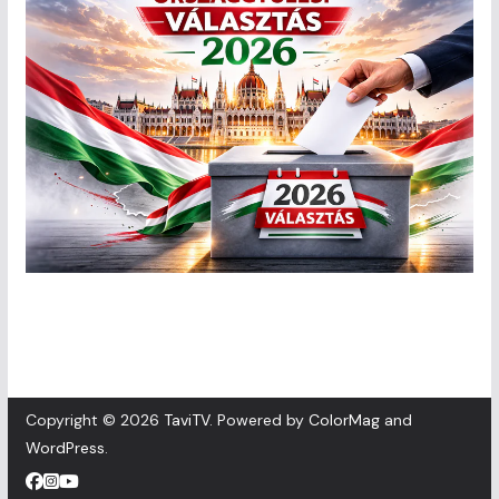
Copyright © 2026
TaviTV
. Powered by
ColorMag
and
WordPress
.