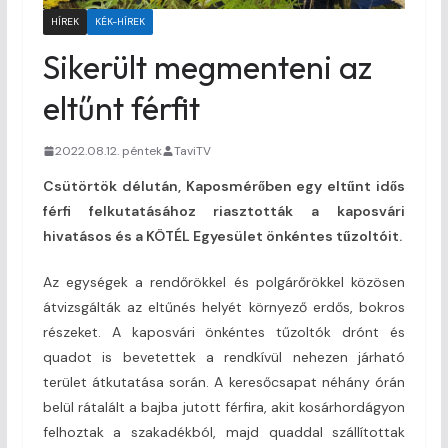
HÍREK
KÉK-HÍREK
Sikerült megmenteni az
eltűnt férfit
2022.08.12. péntek
TaviTV
Csütörtök délután, Kaposmérőben egy eltűnt idős
férfi felkutatásához riasztották a kaposvári
hivatásos és a KÖTÉL Egyesület önkéntes tűzoltóit.
Az egységek a rendőrökkel és polgárőrökkel közösen
átvizsgálták az eltűnés helyét környező erdős, bokros
részeket. A kaposvári önkéntes tűzoltók drónt és
quadot is bevetettek a rendkívül nehezen járható
terület átkutatása során. A keresőcsapat néhány órán
belül rátalált a bajba jutott férfira, akit kosárhordágyon
felhoztak a szakadékból, majd quaddal szállítottak