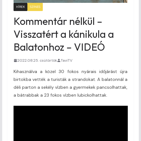
HÍREK
SZINES
Kommentár nélkül –
Visszatért a kánikula a
Balatonhoz – VIDEÓ
2022.08.25. csütörtök
TaviTV
Kihasználva a közel 30 fokos nyárais időjárást újra
birtokba vették a turisták a strandokat. A balatonnál a
déli parton a sekély vízben a gyermekek pancsolhattak,
a bátrabbak a 23 fokos vízben lubickolhattak.