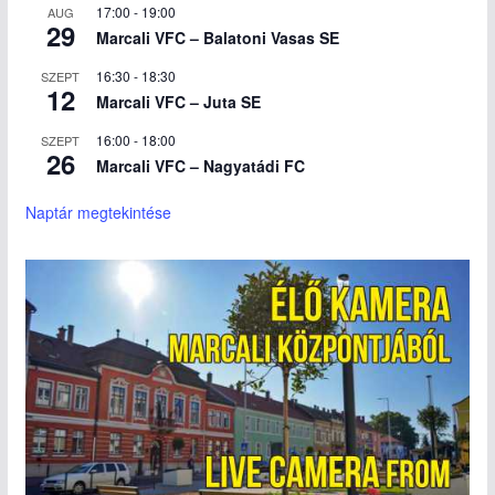
17:00
-
19:00
AUG
29
Marcali VFC – Balatoni Vasas SE
16:30
-
18:30
SZEPT
12
Marcali VFC – Juta SE
16:00
-
18:00
SZEPT
26
Marcali VFC – Nagyatádi FC
Naptár megtekintése