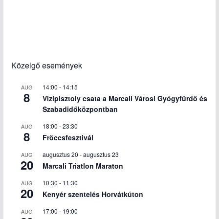
Közelgő események
14:00
-
14:15
AUG
8
Vizipisztoly csata a Marcali Városi Gyógyfürdő és
Szabadidőközpontban
18:00
-
23:30
AUG
8
Fröccsfesztivál
augusztus 20
-
augusztus 23
AUG
20
Marcali Triatlon Maraton
10:30
-
11:30
AUG
20
Kenyér szentelés Horvátkúton
17:00
-
19:00
AUG