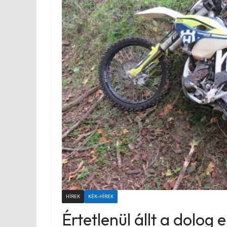
HÍREK
KÉK-HÍREK
Értetlenül állt a dolog e