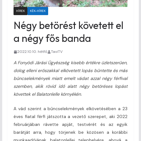
HÍREK
KÉK-HÍREK
Négy betörést követett el
a négy fős banda
2022.10.10. hétfő
TaviTV
A Fonyódi Járási Ügyészség kisebb értékre üzletszerűen,
dolog elleni erőszakkal elkövetett lopás bűntette és más
bűncselekmények miatt emelt vádat azzal négy férfival
szemben, akik rövid idő alatt négy betöréses lopást
követtek el Balatonlelle környékén.
A vád szerint a bűncselekmények elkövetésében a 23
éves fiatal férfi játszotta a vezető szerepet, aki 2022
februárjában rávette apját, testvérét és az egyik
barátját arra, hogy törjenek be közösen a korábbi
munkaadójának balatonlellei telephelyére, ahová a