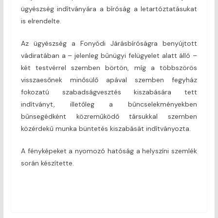
ügyészség indítványára a bíróság a letartóztatásukat
is elrendelte.
Az ügyészség a Fonyódi Járásbíróságra benyújtott
vádiratában a – jelenleg bűnügyi felügyelet alatt álló –
két testvérrel szemben börtön, míg a többszörös
visszaesőnek minősülő apával szemben fegyház
fokozatú szabadságvesztés kiszabására tett
indítványt, illetőleg a bűncselekményekben
bűnsegédként közreműködő társukkal szemben
közérdekű munka büntetés kiszabását indítványozta.
A fényképeket a nyomozó hatóság a helyszíni szemlék
során készítette.