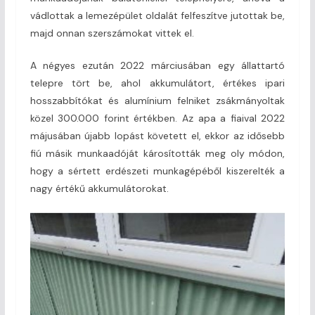
vádlottak a lemezépület oldalát felfeszítve jutottak be,
majd onnan szerszámokat vittek el.
A négyes ezután 2022 márciusában egy állattartó
telepre tört be, ahol akkumulátort, értékes ipari
hosszabbítókat és alumínium felniket zsákmányoltak
közel 300.000 forint értékben. Az apa a fiaival 2022
májusában újabb lopást követett el, ekkor az idősebb
fiú másik munkaadóját károsították meg oly módon,
hogy a sértett erdészeti munkagépéből kiszerelték a
nagy értékű akkumulátorokat.