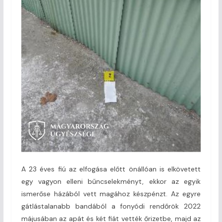
A 23 éves fiú az elfogása előtt önállóan is elkövetett
egy vagyon elleni bűncselekményt, ekkor az egyik
ismerőse házából vett magához készpénzt. Az egyre
gátlástalanabb bandából a fonyódi rendőrök 2022
májusában az apát és két fiát vették őrizetbe, majd az