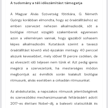
A tudomány a téli időszámítást támogatja
A Magyar Alvás Szövetség főtitkára, G. Németh
György korábban elmondta, hogy az óraátállításhoz az
emberi szervezet nehezen alkalmazkodik, sőt a
biológiai ritmust vizsgáló szakemberek egyenesen
azon a véleményen vannak, hogy igazából sohasem
képes alkalmazkodni. Kutatások szerint a tavaszi
óraátállítást követő első éjszakán mintegy 40 perccel
alszunk kevesebbet, mely idővel 19 percre csökken, de
az elveszett idő teljesen nem tűnik el. Azt pedig igenis
megérzi a szervezetünk, ha mesterséges módon
megbontjuk az évmilliók során kialakult biológiai
ritmusunk, alvás esetében a cirkadián ritmusunkat.
Az alváskutatás, a napszakos ritmusok jelentőségének
és szerveződési mechanizmusainak feltárásáért adott
2017-es élettani Nobel-díj, a baleseti statisztikák és