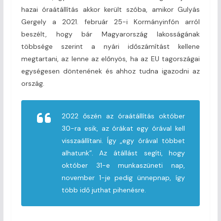
hazai óraátállítás akkor került szóba, amikor Gulyás
Gergely a 2021. február 25-i Kormányinfón arról
beszélt, hogy bár Magyarország lakosságának
többsége szerint a nyári időszámítást kellene
megtartani, az lenne az előnyös, ha az EU tagországai
egységesen döntenének és ahhoz tudna igazodni az
ország.
2022 őszén az óraátállítás október
30-ra esik, az órákat egy órával kell
visszaállítani. Így „egy órával többet
alhatunk”. Az átállást segíti, hogy
október 31-e munkaszüneti nap,
november 1-je pedig ünnepnap, így
több idő juthat pihenésre.