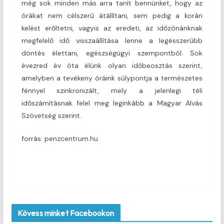
még sok minden más arra tanít bennünket, hogy az
órákat nem célszerű átállítani, sem pedig a korán
kelést erőltetni, vagyis az eredeti, az időzónánknak
megfelelő idő visszaállítása lenne a legésszerűbb
döntés élettani, egészségügyi szempontból. Sok
évezred év óta élünk olyan időbeosztás szerint,
amelyben a tevékeny óráink súlypontja a természetes
fénnyel szinkronizált, mely a jelenlegi téli
időszámításnak felel meg leginkább a Magyar Alvás
Szövetség szerint.
forrás: penzcentrum.hu
Kövess minket Facebookon