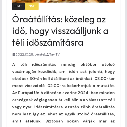
HÍREK
SZINES
Óraátállítás: közeleg az
idő, hogy visszaálljunk a
téli időszámításra
2022.10.28. péntek
TaviTV
A téli időszámítás mindig október utolsó
vasárnapján kezdődik, ami idén azt jelenti, hogy
október 30-án kell átállítani az óráinkat: 03:00-kor
most visszafelé, 02:00-ra kekerhetjük a mutatót.
Az Európai Unió döntése szerint 2024-ben minden
országnak véglegesen át kell állnia a választott téli
vagy nyári időszámításra, ezután több óraátállítás
nem lesz. Így ez lehet az egyik utolsó óraátállítás,
amit átélünk. Biztosan sokan várják már az