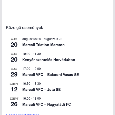
Közelgő események
augusztus 20
-
augusztus 23
AUG
20
Marcali Triatlon Maraton
10:30
-
11:30
AUG
20
Kenyér szentelés Horvátkúton
17:00
-
19:00
AUG
29
Marcali VFC – Balatoni Vasas SE
16:30
-
18:30
SZEPT
12
Marcali VFC – Juta SE
16:00
-
18:00
SZEPT
26
Marcali VFC – Nagyatádi FC
Naptár megtekintése