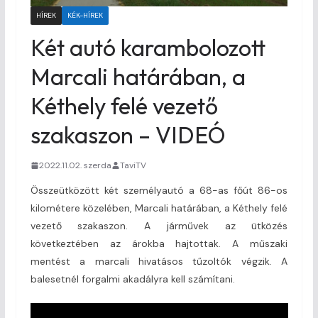
HÍREK
KÉK-HÍREK
Két autó karambolozott
Marcali határában, a
Kéthely felé vezető
szakaszon – VIDEÓ
2022.11.02. szerda
TaviTV
Összeütközött két személyautó a 68-as főút 86-os
kilométere közelében, Marcali határában, a Kéthely felé
vezető szakaszon. A járművek az ütközés
következtében az árokba hajtottak. A műszaki
mentést a marcali hivatásos tűzoltók végzik. A
balesetnél forgalmi akadályra kell számítani.