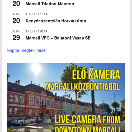
20
Marcali Triatlon Maraton
10:30
-
11:30
AUG
20
Kenyér szentelés Horvátkúton
17:00
-
19:00
AUG
29
Marcali VFC – Balatoni Vasas SE
Naptár megtekintése