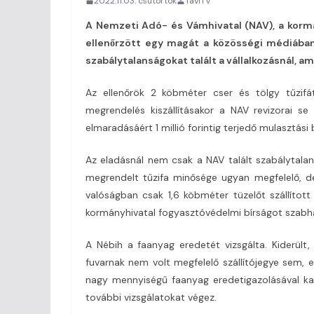
2022.11.03. csütörtök
TaviTV
A Nemzeti Adó- és Vámhivatal (NAV), a korm
ellenőrzött egy magát a közösségi médiában
szabálytalanságokat talált a vállalkozásnál, am
Az ellenőrök 2 köbméter cser és tölgy tűzifát 
megrendelés kiszállításakor a NAV revizorai se
elmaradásáért 1 millió forintig terjedő mulasztási
Az eladásnál nem csak a NAV talált szabálytala
megrendelt tűzifa minősége ugyan megfelelő, 
valóságban csak 1,6 köbméter tüzelőt szállított 
kormányhivatal fogyasztóvédelmi bírságot szabha
A Nébih a faanyag eredetét vizsgálta. Kiderült
fuvarnak nem volt megfelelő szállítójegye sem, ez
nagy mennyiségű faanyag eredetigazolásával ka
további vizsgálatokat végez.