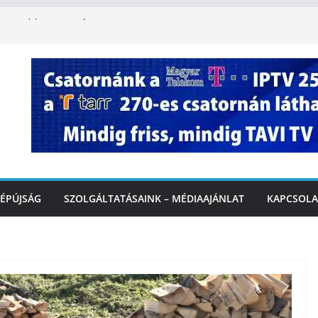
oszlopy utca felújítása Marcaliban –
szombattól másodfokú lesz a hőségriasztás
ulában: lakossági felháborodást váltott ki a
llyazás Marcaliban – VIDEÓ
 a Balatonnál – az első félidő végén
Marcalinál
ÉPÚJSÁG
SZOLGÁLTATÁSAINK – MÉDIAAJÁNLAT
KAPCSOLA