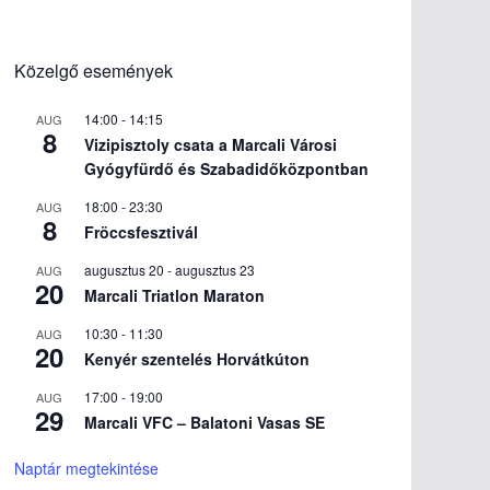
Közelgő események
14:00
-
14:15
AUG
8
Vizipisztoly csata a Marcali Városi
Gyógyfürdő és Szabadidőközpontban
18:00
-
23:30
AUG
8
Fröccsfesztivál
augusztus 20
-
augusztus 23
AUG
20
Marcali Triatlon Maraton
10:30
-
11:30
AUG
20
Kenyér szentelés Horvátkúton
17:00
-
19:00
AUG
29
Marcali VFC – Balatoni Vasas SE
Naptár megtekintése