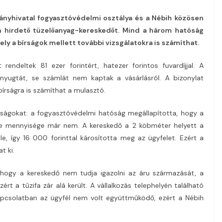
ányhivatal fogyasztóvédelmi osztálya és a Nébih közösen
 hirdető tüzelőanyag-kereskedőt. Mind a három hatóság
ely a bírságok mellett további vizsgálatokra is számíthat.
rendeltek 81 ezer forintért, hatezer forintos fuvardíjjal. A
 nyugtát, se számlát nem kaptak a vásárlásról. A bizonylat
 bírságra is számíthat a mulasztó.
nságokat: a fogyasztóvédelmi hatóság megállapította, hogy a
de mennyisége már nem. A kereskedő a 2 köbméter helyett a
le, így 16 000 forinttal károsította meg az ügyfelet. Ezért a
t ki.
, hogy a kereskedő nem tudja igazolni az áru származását, a
ért a tűzifa zár alá került. A vállalkozás telephelyén található
pcsolatban az ügyfél nem volt együttműködő, ezért a Nébih