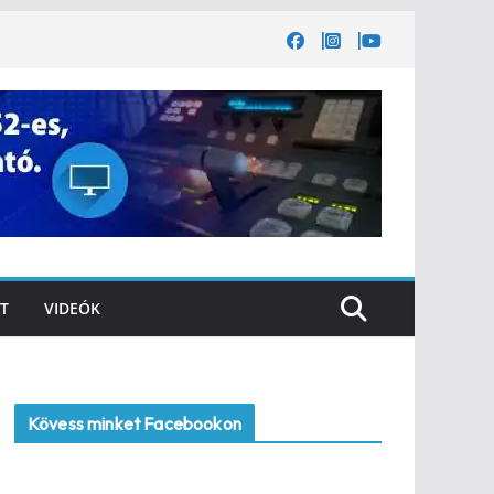
T
VIDEÓK
Kövess minket Facebookon