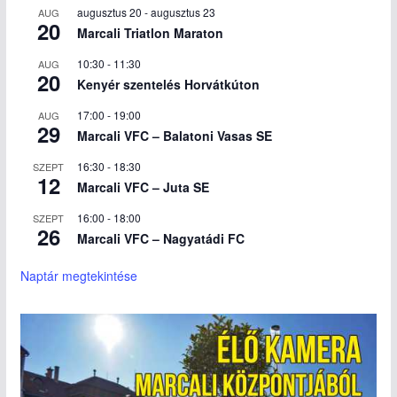
augusztus 20
-
augusztus 23
AUG
20
Marcali Triatlon Maraton
10:30
-
11:30
AUG
20
Kenyér szentelés Horvátkúton
17:00
-
19:00
AUG
29
Marcali VFC – Balatoni Vasas SE
16:30
-
18:30
SZEPT
12
Marcali VFC – Juta SE
16:00
-
18:00
SZEPT
26
Marcali VFC – Nagyatádi FC
Naptár megtekintése