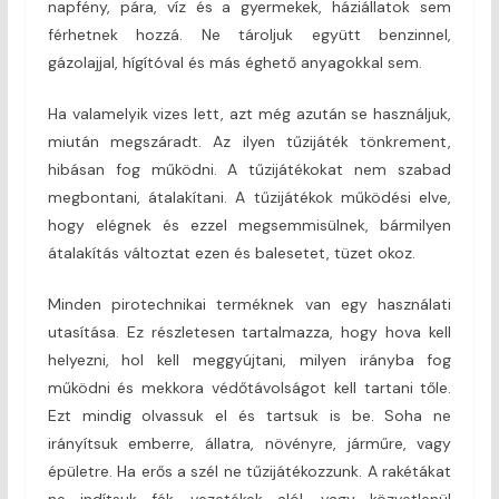
napfény, pára, víz és a gyermekek, háziállatok sem
férhetnek hozzá. Ne tároljuk együtt benzinnel,
gázolajjal, hígítóval és más éghető anyagokkal sem.
Ha valamelyik vizes lett, azt még azután se használjuk,
miután megszáradt. Az ilyen tűzijáték tönkrement,
hibásan fog működni. A tűzijátékokat nem szabad
megbontani, átalakítani. A tűzijátékok működési elve,
hogy elégnek és ezzel megsemmisülnek, bármilyen
átalakítás változtat ezen és balesetet, tüzet okoz.
Minden pirotechnikai terméknek van egy használati
utasítása. Ez részletesen tartalmazza, hogy hova kell
helyezni, hol kell meggyújtani, milyen irányba fog
működni és mekkora védőtávolságot kell tartani tőle.
Ezt mindig olvassuk el és tartsuk is be. Soha ne
irányítsuk emberre, állatra, növényre, járműre, vagy
épületre. Ha erős a szél ne tűzijátékozzunk. A rakétákat
ne indítsuk fák, vezetékek alól, vagy közvetlenül