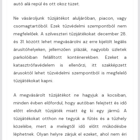
autó alá repül és ott okoz tüzet.
Ne vásároljunk tűzijátékot aluljáróban, piacon, vagy
csomagtartóból. Ezek tűzvédelmi szempontból nem
megfelelőek. A szilveszteri tűzijátékokat december 28.
és 31. között lehet megvásárolni az erre kijelölt legális
árusítóhelyeken, jellemzően plázák, nagyobb üzletek
parkolóiban felállított konténerekben. Ezeket a
katasztrófavédelem is ellenőrzi, itt szakképzett
árusoktól lehet tűzvédelmi szempontból is megfelelő
tűzijátékokat kapni.
A megvásárolt tűzijátékot ne hagyjuk a kocsiban,
minden évben előfordul, hogy autóban felejtett és idő
előtt elindult tűzijáték miatt ég ki egy jármű. A
tűzijátékokat otthon ne tegyük a fűtés és a tűzhely
közelébe, mert a melegtől idő előtt működésbe
léphetnek. Olyan helyre zárjuk el ezeket, ahol nem éri