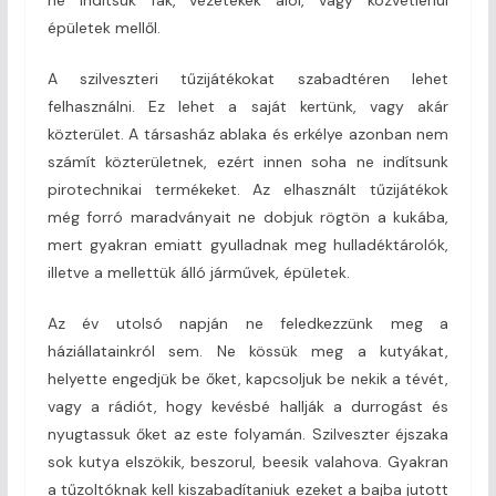
épületek mellől.
A szilveszteri tűzijátékokat szabadtéren lehet
felhasználni. Ez lehet a saját kertünk, vagy akár
közterület. A társasház ablaka és erkélye azonban nem
számít közterületnek, ezért innen soha ne indítsunk
pirotechnikai termékeket. Az elhasznált tűzijátékok
még forró maradványait ne dobjuk rögtön a kukába,
mert gyakran emiatt gyulladnak meg hulladéktárolók,
illetve a mellettük álló járművek, épületek.
Az év utolsó napján ne feledkezzünk meg a
háziállatainkról sem. Ne kössük meg a kutyákat,
helyette engedjük be őket, kapcsoljuk be nekik a tévét,
vagy a rádiót, hogy kevésbé hallják a durrogást és
nyugtassuk őket az este folyamán. Szilveszter éjszaka
sok kutya elszökik, beszorul, beesik valahova. Gyakran
a tűzoltóknak kell kiszabadítaniuk ezeket a bajba jutott