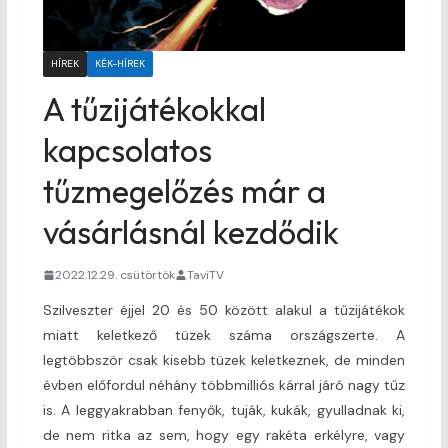
HÍREK
KÉK-HÍREK
A tűzijátékokkal
kapcsolatos
tűzmegelőzés már a
vásárlásnál kezdődik
2022.12.29. csütörtök
TaviTV
Szilveszter éjjel 20 és 50 között alakul a tűzijátékok
miatt keletkező tüzek száma országszerte. A
legtöbbször csak kisebb tüzek keletkeznek, de minden
évben előfordul néhány többmilliós kárral járó nagy tűz
is. A leggyakrabban fenyők, tuják, kukák, gyulladnak ki,
de nem ritka az sem, hogy egy rakéta erkélyre, vagy