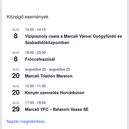
Közelgő események
14:00
-
14:15
AUG
8
Vizipisztoly csata a Marcali Városi Gyógyfürdő és
Szabadidőközpontban
18:00
-
23:30
AUG
8
Fröccsfesztivál
augusztus 20
-
augusztus 23
AUG
20
Marcali Triatlon Maraton
10:30
-
11:30
AUG
20
Kenyér szentelés Horvátkúton
17:00
-
19:00
AUG
29
Marcali VFC – Balatoni Vasas SE
Naptár megtekintése