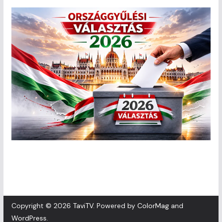
Copyright © 2026
TaviTV
. Powered by
ColorMag
and
WordPress
.