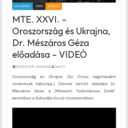
FELMERÜLT
HÍREK
KÖZÉLET
MTE. XXVI. –
Oroszország és Ukrajna,
Dr. Mészáros Géza
előadása – VIDEÓ
2023.01.05. csütörtök
TaviTV
Oroszország és Ukrajna. (Az Orosz nagyhatalmi
törekvések háborúja.) Címmel tartott előadást Dr.
Mészáros Géza, a „Múzeumi Tudományos Esték”
keretében a Kulturális Korzó mozitermében.