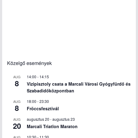
Közelgő események
14:00
-
14:15
AUG
8
Vizipisztoly csata a Marcali Városi Gyógyfürdő és
Szabadidőközpontban
18:00
-
23:30
AUG
8
Fröccsfesztivál
augusztus 20
-
augusztus 23
AUG
20
Marcali Triatlon Maraton
10:30
-
11:30
AUG