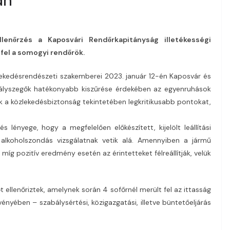
enőrzés a Kaposvári Rendőrkapitányság illetékességi
fel a somogyi rendőrök.
kedésrendészeti szakemberei 2023. január 12-én Kaposvár és
bályszegők hatékonyabb kiszűrése érdekében az egyenruhások
ék a közlekedésbiztonság tekintetében legkritikusabb pontokat,
 lényege, hogy a megfelelően előkészített, kijelölt leállítási
alkoholszondás vizsgálatnak vetik alá. Amennyiben a jármű
míg pozitív eredmény esetén az érintetteket félreállítják, velük
t ellenőriztek, amelynek során 4 sofőrnél merült fel az ittasság
nyében – szabálysértési, közigazgatási, illetve büntetőeljárás