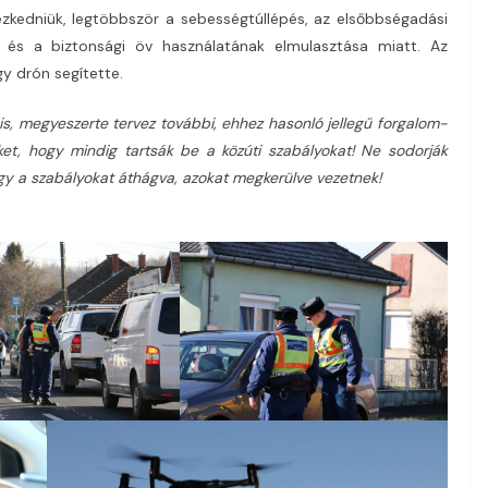
ézkedniük, legtöbbször a sebességtúllépés, az elsőbbségadási
, és a biztonsági öv használatának elmulasztása miatt. Az
gy drón segítette.
, megyeszerte tervez további, ehhez hasonló jellegű forgalom-
ket, hogy mindig tartsák be a közúti szabályokat! Ne sodorják
gy a szabályokat áthágva, azokat megkerülve vezetnek!