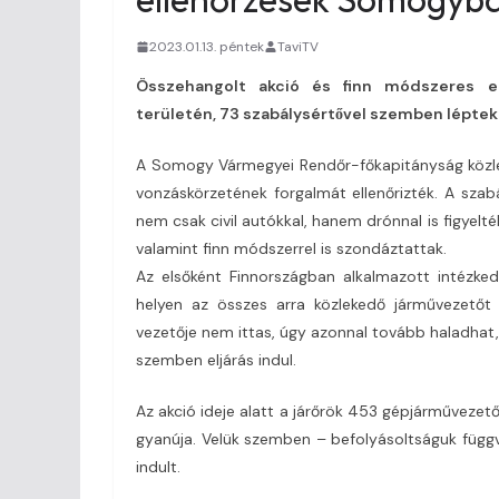
2023.01.13. péntek
TaviTV
Összehangolt akció és finn módszeres ell
területén, 73 szabálysértővel szemben léptek 
A Somogy Vármegyei Rendőr-főkapitányság közle
vonzáskörzetének forgalmát ellenőrizték. A sza
nem csak civil autókkal, hanem drónnal is figyelt
valamint finn módszerrel is szondáztattak.
Az elsőként Finnországban alkalmazott intézkedés
helyen az összes arra közlekedő járművezetőt 
vezetője nem ittas, úgy azonnal tovább haladhat, 
szemben eljárás indul.
Az akció ideje alatt a járőrök 453 gépjárművezető
gyanúja. Velük szemben – befolyásoltságuk függvé
indult.