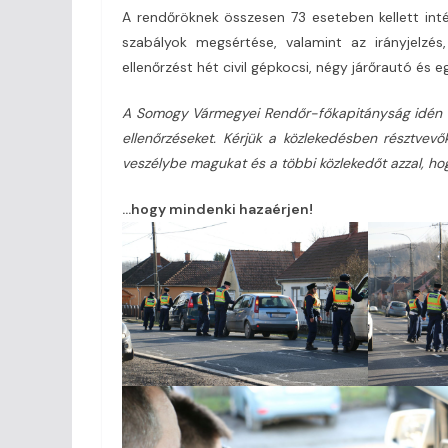
A rendőröknek összesen 73 eseteben kellett int
szabályok megsértése, valamint az irányjelzés
ellenőrzést hét civil gépkocsi, négy járőrautó és e
A Somogy Vármegyei Rendőr-főkapitányság idén is
ellenőrzéseket. Kérjük a közlekedésben résztvevő
veszélybe magukat és a többi közlekedőt azzal, ho
…hogy mindenki hazaérjen!