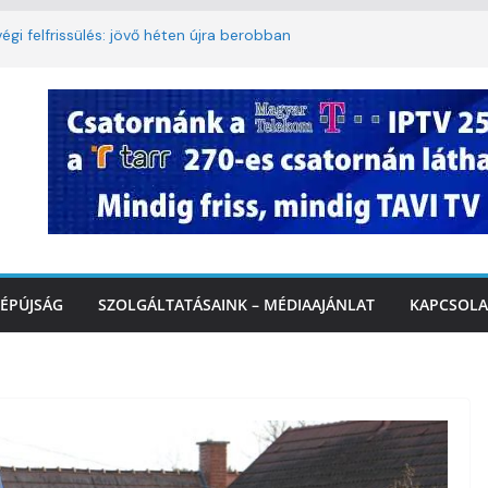
égi felfrissülés: jövő héten újra berobban
korlátozás a Rákóczi utcában a hétvégi
t
3. kerület TVE csapatát fogadta a
Ó
te a tűzoltók dolgát Marcalinál
onságos közlekedésért, elektromos
ÉPÚJSÁG
SZOLGÁLTATÁSAINK – MÉDIAAJÁNLAT
KAPCSOLA