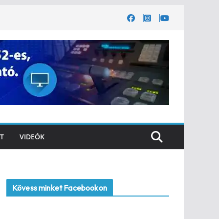
T
VIDEÓK
Kövess minket Facebookon