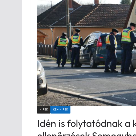
HÍREK
KÉK-HÍREK
Idén is folytatódnak a
ellenőrzések Somogyb