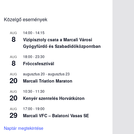
Közelgő események
14:00
-
14:15
AUG
8
Vizipisztoly csata a Marcali Városi
Gyógyfürdő és Szabadidőközpontban
18:00
-
23:30
AUG
8
Fröccsfesztivál
augusztus 20
-
augusztus 23
AUG
20
Marcali Triatlon Maraton
10:30
-
11:30
AUG
20
Kenyér szentelés Horvátkúton
17:00
-
19:00
AUG
29
Marcali VFC – Balatoni Vasas SE
Naptár megtekintése