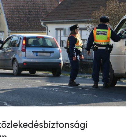
 közlekedésbiztonsági
an