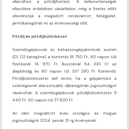
elkerülheti a pótdíjfizetést. A kellemetlenségek
elkerülése érdekében vásárláskor, még a fizetés előtt
ellenőrizzük a megadott rendszámot, felségjelet,
járműkategóriát és az érvényességi időt.
Pótdíj és pótdíjkülönbözet
Személygépkocsik és kishaszongépjárművek esetén
(D1, D2 kategória) a büntetés 18 750 Ft, 60 napon túli
fizetésnél 74 970 Ft. Buszoknál 84 330 Ft az
alapbírság és 60 napon túl 337 290 Ft fizetendő.
Pótdíjkülönbözetet kell leróni, ha a gépjárműre a
szükségesnél alacsonyabb díjkategóriás jogosultságot
vásároltak. A személygépkocsik pótdíjkülönbözete 9
440 Ft, 60 napon túl 37 800 Ft.
Az idén megváltott éves országos és megyei
jogosultságok 2024. január 31-ig érvényesek.