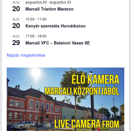
augusztus 20
-
augusztus 23
AUG
20
Marcali Triatlon Maraton
10:30
-
11:30
AUG
20
Kenyér szentelés Horvátkúton
17:00
-
19:00
AUG
29
Marcali VFC – Balatoni Vasas SE
Naptár megtekintése