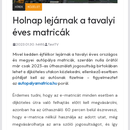
HÍREK
KÖZÉLET
Holnap lejárnak a tavalyi
éves matricák
2023.01.30. hétfő
TaviTV
Mivel kedden éjfélkor lejárnak a tavalyi éves országos
és megyei autópálya matricák, szerdán nulla órától
már csak 2023-as úthasználati jogosultság birtokában
lehet a díjköteles utakon közlekedni, ellenkező esetben
pótdíjat kell az autósnak fizetnie – figyelmeztet
az
autopalyamatrica.hu
porál.
Érdemes tudni, hogy az e-matricát minden esetben a
díjköteles útra való felhajtás előtt kell megvásárolni,
azonban ha az úthasználó 60 percen belül észreveszi,
hogy e-matrica nélkül használja az adott utat, még
megvásárolhatja az arra szóló jogosultságot, és így