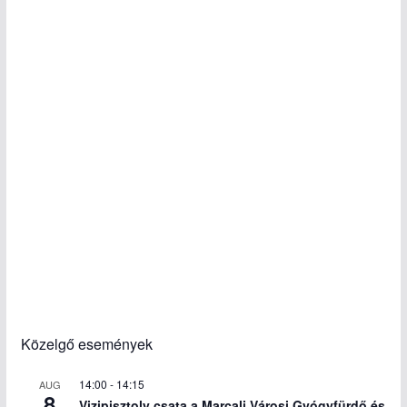
Közelgő események
14:00
-
14:15
AUG
8
Vizipisztoly csata a Marcali Városi Gyógyfürdő és