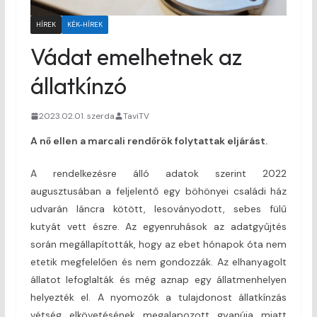
HÍREK
KÉK-HÍREK
Vádat emelhetnek az
állatkínzó
2023.02.01. szerda
TaviTV
A nő ellen a marcali rendőrök folytattak eljárást.
A rendelkezésre álló adatok szerint 2022
augusztusában a feljelentő egy böhönyei családi ház
udvarán láncra kötött, lesoványodott, sebes fülű
kutyát vett észre. Az egyenruhások az adatgyűjtés
során megállapították, hogy az ebet hónapok óta nem
etetik megfelelően és nem gondozzák. Az elhanyagolt
állatot lefoglalták és még aznap egy állatmenhelyen
helyezték el. A nyomozók a tulajdonost állatkínzás
vétség elkövetésének megalapozott gyanúja miatt