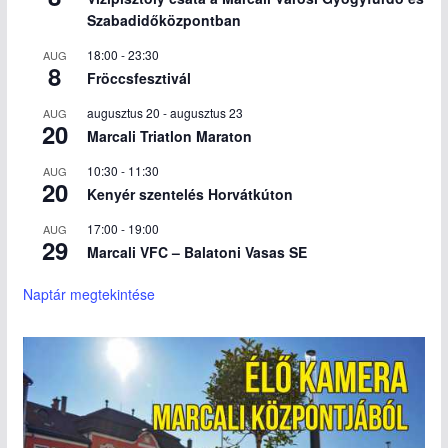
Szabadidőközpontban
18:00
-
23:30
AUG
8
Fröccsfesztivál
augusztus 20
-
augusztus 23
AUG
20
Marcali Triatlon Maraton
10:30
-
11:30
AUG
20
Kenyér szentelés Horvátkúton
17:00
-
19:00
AUG
29
Marcali VFC – Balatoni Vasas SE
Naptár megtekintése