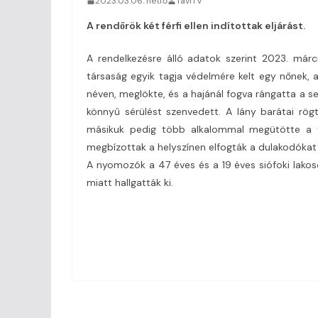
2023.03.06. hétfő
TaviTV
A rendőrök két férfi ellen indítottak eljárást.
A rendelkezésre álló adatok szerint 2023. márci
társaság egyik tagja védelmére kelt egy nőnek, ak
néven, meglökte, és a hajánál fogva rángatta a s
könnyű sérülést szenvedett. A lány barátai rög
másikuk pedig több alkalommal megütötte a tá
megbízottak a helyszínen elfogták a dulakodókat é
A nyomozók a 47 éves és a 19 éves siófoki lako
miatt hallgatták ki.