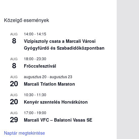
Közelgő események
14:00
-
14:15
AUG
8
Vizipisztoly csata a Marcali Városi
Gyógyfürdő és Szabadidőközpontban
18:00
-
23:30
AUG
8
Fröccsfesztivál
augusztus 20
-
augusztus 23
AUG
20
Marcali Triatlon Maraton
10:30
-
11:30
AUG
20
Kenyér szentelés Horvátkúton
17:00
-
19:00
AUG
29
Marcali VFC – Balatoni Vasas SE
Naptár megtekintése