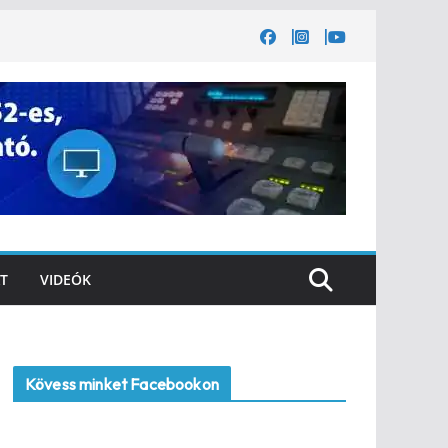
T
VIDEÓK
Kövess minket Facebookon