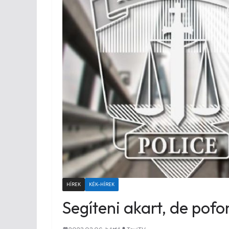
HÍREK
KÉK-HÍREK
Segíteni akart, de pofo