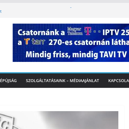
korlátozás a Rákóczi utcában a hétvégi
t
ban: lakossági felháborodást váltott ki a
azás Marcaliban – VIDEÓ
 Balatonnál – az első félidő végén
rcalinál
lopy utca felújítása Marcaliban –
ÉPÚJSÁG
SZOLGÁLTATÁSAINK – MÉDIAAJÁNLAT
KAPCSOLA