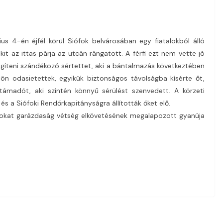
us 4-én éjfél körül Siófok belvárosában egy fiatalokból álló
it az ittas párja az utcán rángatott. A férfi ezt nem vette jó
egíteni szándékozó sértettet, aki a bántalmazás következtében
tön odasietettek, egyikük biztonságos távolságba kísérte őt,
madót, aki szintén könnyű sérülést szenvedett. A körzeti
s a Siófoki Rendőrkapitányságra állították őket elő.
sokat garázdaság vétség elkövetésének megalapozott gyanúja