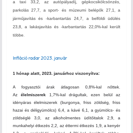
a taxi 33,2, az autópályadíj, gépkocsikölcsönzés,
parkolás 27,7, a sport- és múzeumi belépők 27,1, a
járműjavítás és -karbantartás 24,7, a belföldi üdülés
23,8, a lakásjavítás és -karbantartás 22,0
%-
kal került
többe.
Infláció radar
2023. január
1 hónap alatt, 2023. januárhoz viszonyítva:
A fogyasztói árak átlagosan 0,8
%-
kal nőttek.
Az
élelmiszerek
1,7
%-
kal drágultak, ezen belül az
idényáras élelmiszerek (burgonya, friss zöldség, friss
hazai és déligyümölcs) 6,4, a kávé 6,1, a gyümölcs- és
zöldséglé 3,0, az alkoholmentes üdítőitalok 2,9, a
munkahelyi étkezés 2,2, az éttermi étkezés 1,9, a kenyér