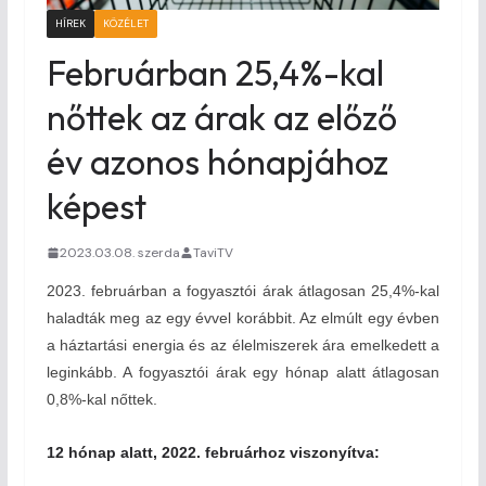
HÍREK
KÖZÉLET
Februárban 25,4%-kal
nőttek az árak az előző
év azonos hónapjához
képest
2023.03.08. szerda
TaviTV
2023. februárban a fogyasztói árak átlagosan 25,4%-kal
haladták meg az egy évvel korábbit. Az elmúlt egy évben
a háztartási energia és az élelmiszerek ára emelkedett a
leginkább. A fogyasztói árak egy hónap alatt átlagosan
0,8%-kal nőttek.
12 hónap alatt, 2022. februárhoz viszonyítva: