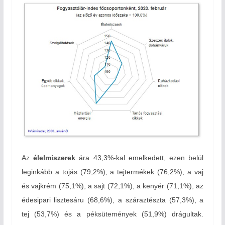
Az
élelmiszerek
ára 43,3
%-
kal emelkedett, ezen belül
leginkább a tojás (79,2%), a tejtermékek (76,2%), a vaj
és vajkrém (75,1%), a sajt (72,1%), a kenyér (71,1%), az
édesipari lisztesáru (68,6%), a száraztészta (57,3%), a
tej (53,7%) és a péksütemények (51,9%) drágultak.