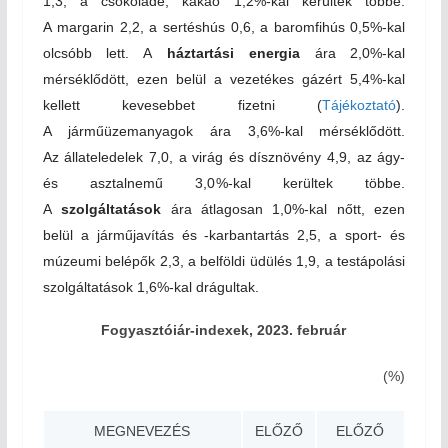
1,3, a csokoládé, kakaó 1,2
%-
kal kerültek többe.
A margarin 2,2, a sertéshús 0,6, a baromfihús 0,5
%-
kal
olcsóbb lett. A
háztartási energia
ára 2,0
%-
kal
mérséklődött, ezen belül a vezetékes gázért 5,4
%-
kal
kellett kevesebbet fizetni (
Tájékoztató
).
A járműüzemanyagok ára 3,6
%-
kal mérséklődött.
Az állateledelek 7,0, a virág és dísznövény 4,9, az ágy-
és asztalnemű 3,0
%-
kal kerültek többe.
A
szolgáltatások
ára átlagosan 1,0
%-
kal nőtt, ezen
belül a járműjavítás és -karbantartás 2,5, a sport- és
múzeumi belépők 2,3, a belföldi üdülés 1,9, a testápolási
szolgáltatások 1,6
%-
kal drágultak.
Fogyasztóiár-indexek, 2023. február
(%)
MEGNEVEZÉS
ELŐZŐ
ELŐZŐ