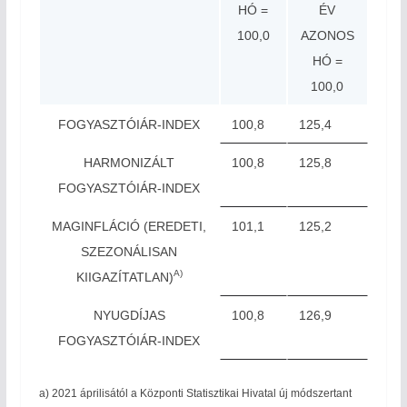
HÓ =
ÉV
100,0
AZONOS
HÓ =
100,0
FOGYASZTÓIÁR-INDEX
100,8
125,4
HARMONIZÁLT
100,8
125,8
FOGYASZTÓIÁR-INDEX
MAGINFLÁCIÓ (EREDETI,
101,1
125,2
SZEZONÁLISAN
A)
KIIGAZÍTATLAN)
NYUGDÍJAS
100,8
126,9
FOGYASZTÓIÁR-INDEX
a) 2021 áprilisától a Központi Statisztikai Hivatal új módszertant