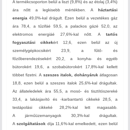
A termékcsoporton belül a liszt (9,8%) és az étolaj (3,4%)
ára nőtt a legkisebb mértékben. A
háztartási
energia
49,0
%-
kal drágult. Ezen belül a vezetékes gáz
ára 78,4, a tűzifáé 59,5, a palackos gázé 52,0, az
elektromos energiáé 27,6
%-
kal nőtt. A
tartós
fogyasztási cikkek
ért 12,6, ezen belül az új
személygépkocsikért 23,9, a fűtő- és
főzőberendezésekért 20,2, a konyha- és egyéb
bútorokért 19,6, a szobabútorokért 17,8
%-
kal kellett
többet fizetni. A
szeszes italok, dohányáruk
átlagosan
18,8, ezen belül a szeszes italok 25,6
%-
kal drágultak.
Az állateledelek ára 55,5, a mosó- és tisztítószereké
33,4, a lakásjavító és -karbantartó cikkeké 28,5, a
testápolási cikkeké 28,2
%-
kal lett magasabb.
A járműüzemanyagok 30,3
%-
kal drágultak.
A
szolgáltatások
díja 11,6
%-
kal emelkedett, ezen belül