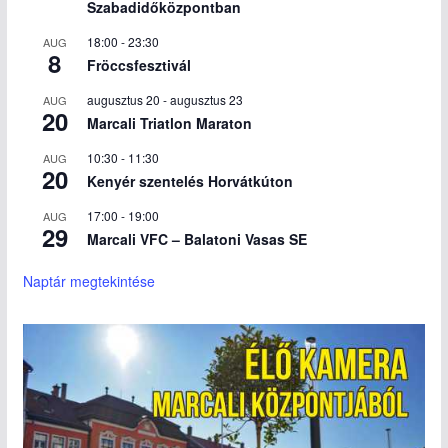
Szabadidőközpontban
18:00
-
23:30
AUG
8
Fröccsfesztivál
augusztus 20
-
augusztus 23
AUG
20
Marcali Triatlon Maraton
10:30
-
11:30
AUG
20
Kenyér szentelés Horvátkúton
17:00
-
19:00
AUG
29
Marcali VFC – Balatoni Vasas SE
Naptár megtekintése