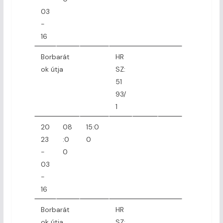
03
-
16
Borbarát
HR
ok útja
SZ:
51
93/
1
20
08
15:0
23
:0
0
-
0
03
-
16
Borbarát
HR
ok útja
SZ: