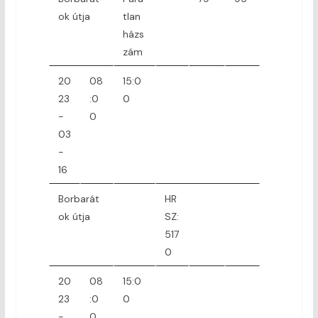
ok útja
tlan
házs
zám
20
08
15:0
23
:0
0
-
0
03
-
16
Borbarát
HR
ok útja
SZ:
517
0
20
08
15:0
23
:0
0
-
0