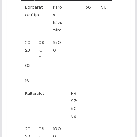
Borbarát
Páro
58
90
ok útja
s
házs
zám
20
08
15:0
23
:0
0
-
0
03
-
16
Külterület
HR
SZ:
50
58
20
08
15:0
23
:0
0