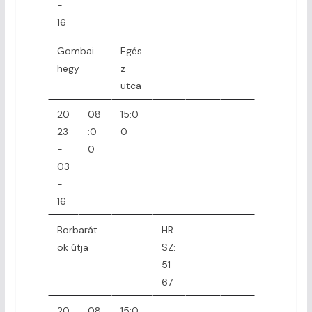
-
16
Gombai
Egés
hegy
z
utca
20
08
15:0
23
:0
0
-
0
03
-
16
Borbarát
HR
ok útja
SZ:
51
67
20
08
15:0