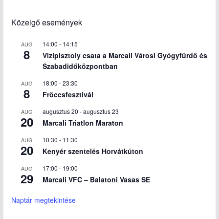
Közelgő események
14:00
-
14:15
AUG
8
Vizipisztoly csata a Marcali Városi Gyógyfürdő és
Szabadidőközpontban
18:00
-
23:30
AUG
8
Fröccsfesztivál
augusztus 20
-
augusztus 23
AUG
20
Marcali Triatlon Maraton
10:30
-
11:30
AUG
20
Kenyér szentelés Horvátkúton
17:00
-
19:00
AUG
29
Marcali VFC – Balatoni Vasas SE
Naptár megtekintése