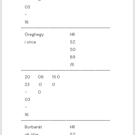
03
-
16
Öreghegy
HR
i utca
SZ:
50
89
/8
20
08
15:0
23
:0
0
-
0
03
-
16
Borbarát
HR
ok útja
SZ: