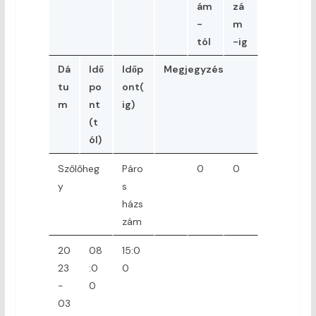
ám
zá
-
m
tól
-ig
Dá
Idő
Időp
Megjegyzés
tu
po
ont(
m
nt
ig)
(t
ól)
Szőlőheg
Páro
0
0
y
s
házs
zám
20
08
15:0
23
:0
0
-
0
03