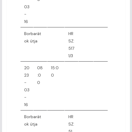
03
-
16
Borbarát
HR
ok útja
SZ:
517
1/3
20
08
15:0
23
:0
0
-
0
03
-
16
Borbarát
HR
ok útja
SZ:
51