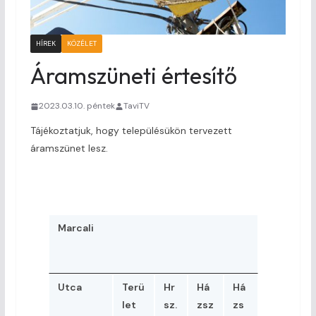
HÍREK
KÖZÉLET
Áramszüneti értesítő
2023.03.10. péntek
TaviTV
Tájékoztatjuk, hogy településükön tervezett
áramszünet lesz.
Marcali
Utca
Terü
Hr
Há
Há
let
sz.
zsz
zs