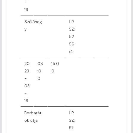
-
16
Szőlőheg
HR
y
SZ:
52
96
/4
20
08
15:0
23
:0
0
-
0
03
-
16
Borbarát
HR
ok útja
SZ:
51