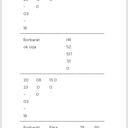
-
0
03
-
16
Borbarát
HR
ok útja
SZ:
517
7/1
0
20
08
15:0
23
:0
0
-
0
03
-
16
Borbarát
Pára
79
95