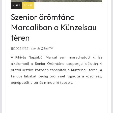
HÍREK
SZINES
Szenior örömtánc
Marcaliban a Künzelsau
téren
2023.05.31. szerda
TaviTV
A Kihívás Napjából Marcali sem maradhatott ki. Ez
alkalomból a Senior Örömtánc csoportjai délután 4
órától kezdve közösen táncoltak a Künzelsau téren. A
táncos lábakat pedig örömmel fogadta a közönség,
benépesült a tér és mindenki tapsolt.