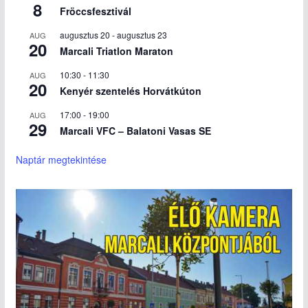
8
Fröccsfesztivál
augusztus 20
-
augusztus 23
AUG
20
Marcali Triatlon Maraton
10:30
-
11:30
AUG
20
Kenyér szentelés Horvátkúton
17:00
-
19:00
AUG
29
Marcali VFC – Balatoni Vasas SE
Naptár megtekintése