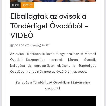
HÍREK
KÖZÉLET
Elballagtak az ovisok a
Tündérliget Óvodából –
VIDEÓ
2023.06.07. szerda
TaviTV
Az ovisok életében is lezárult egy szakasz. A Marcali
Óvodai Központhoz tartozó, Marcali óvodák
ballagásainak sorozatában elsőként a Tündérliget
Óvodában rendezték meg az évzáró ünnepséget.
Ballagás a Tündérliget Óvodában (Szivárvány
csoport)