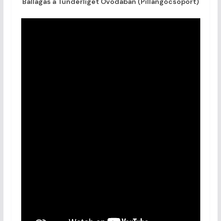
Ballagás a Tündérliget Óvodában (Pillangócsoport)