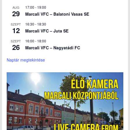
17:00
-
19:00
AUG
29
Marcali VFC – Balatoni Vasas SE
16:30
-
18:30
SZEPT
12
Marcali VFC – Juta SE
16:00
-
18:00
SZEPT
26
Marcali VFC – Nagyatádi FC
Naptár megtekintése