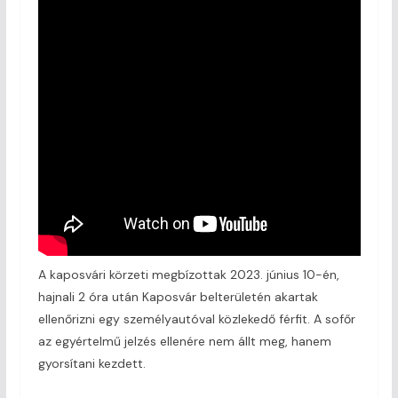
A kaposvári körzeti megbízottak 2023. június 10-én,
hajnali 2 óra után Kaposvár belterületén akartak
ellenőrizni egy személyautóval közlekedő férfit. A sofőr
az egyértelmű jelzés ellenére nem állt meg, hanem
gyorsítani kezdett.