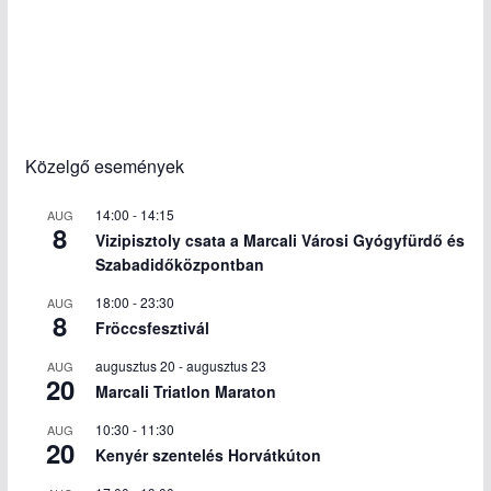
Közelgő események
14:00
-
14:15
AUG
8
Vizipisztoly csata a Marcali Városi Gyógyfürdő és
Szabadidőközpontban
18:00
-
23:30
AUG
8
Fröccsfesztivál
augusztus 20
-
augusztus 23
AUG
20
Marcali Triatlon Maraton
10:30
-
11:30
AUG
20
Kenyér szentelés Horvátkúton