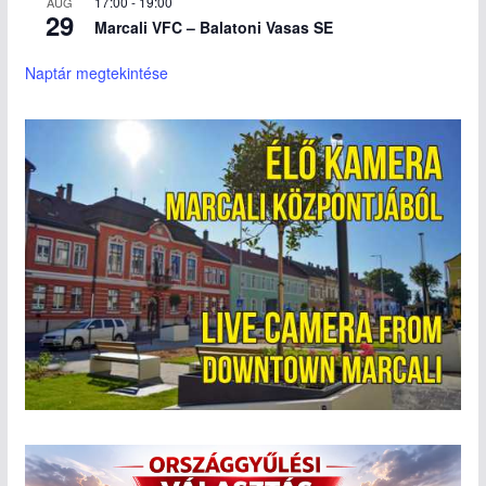
17:00
-
19:00
AUG
29
Marcali VFC – Balatoni Vasas SE
Naptár megtekintése