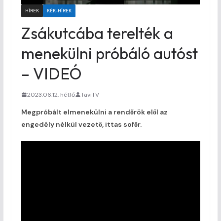
HÍREK
KÉK-HÍREK
Zsákutcába terelték a
menekülni próbáló autóst
– VIDEÓ
2023.06.12. hétfő
TaviTV
Megpróbált elmenekülni a rendőrök elől az
engedély nélkül vezető, ittas sofőr.