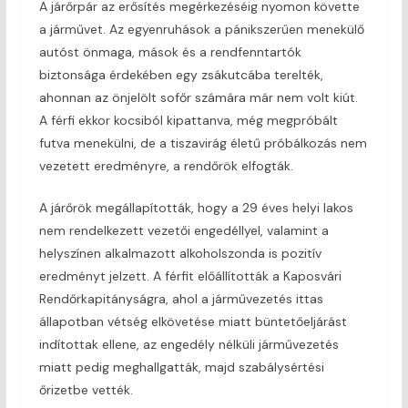
A járőrpár az erősítés megérkezéséig nyomon követte
a járművet. Az egyenruhások a pánikszerűen menekülő
autóst önmaga, mások és a rendfenntartók
biztonsága érdekében egy zsákutcába terelték,
ahonnan az önjelölt sofőr számára már nem volt kiút.
A férfi ekkor kocsiból kipattanva, még megpróbált
futva menekülni, de a tiszavirág életű próbálkozás nem
vezetett eredményre, a rendőrök elfogták.
A járőrök megállapították, hogy a 29 éves helyi lakos
nem rendelkezett vezetői engedéllyel, valamint a
helyszínen alkalmazott alkoholszonda is pozitív
eredményt jelzett. A férfit előállították a Kaposvári
Rendőrkapitányságra, ahol a járművezetés ittas
állapotban vétség elkövetése miatt büntetőeljárást
indítottak ellene, az engedély nélküli járművezetés
miatt pedig meghallgatták, majd szabálysértési
őrizetbe vették.