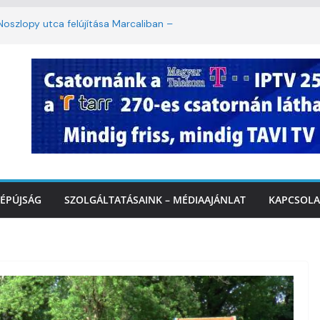
oszlopy utca felújítása Marcaliban –
szombattól másodfokú lesz a hőségriasztás
ulában: lakossági felháborodást váltott ki a
llyazás Marcaliban – VIDEÓ
 a Balatonnál – az első félidő végén
Marcalinál
ÉPÚJSÁG
SZOLGÁLTATÁSAINK – MÉDIAAJÁNLAT
KAPCSOLA