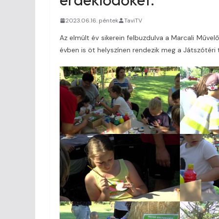
2023.06.16. péntek
TaviTV
Az elmúlt év sikerein felbuzdulva a Marcali Műve
évben is öt helyszínen rendezik meg a Játszótéri t