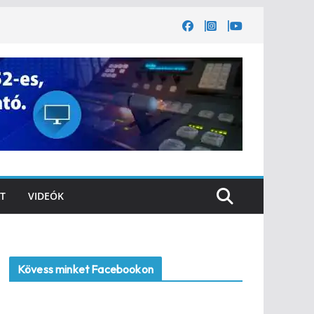
T
VIDEÓK
Kövess minket Facebookon