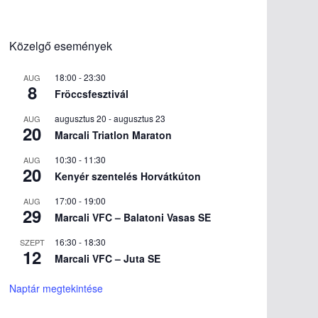
Közelgő események
18:00
-
23:30
AUG
8
Fröccsfesztivál
augusztus 20
-
augusztus 23
AUG
20
Marcali Triatlon Maraton
10:30
-
11:30
AUG
20
Kenyér szentelés Horvátkúton
17:00
-
19:00
AUG
29
Marcali VFC – Balatoni Vasas SE
16:30
-
18:30
SZEPT
12
Marcali VFC – Juta SE
Naptár megtekintése