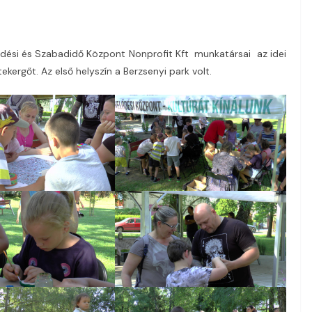
lődési és Szabadidő Központ Nonprofit Kft munkatársai az idei
ekergőt. Az első helyszín a Berzsenyi park volt.