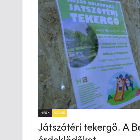
HÍREK
SZINES
Játszótéri tekergő. A 
érdeklődőket.