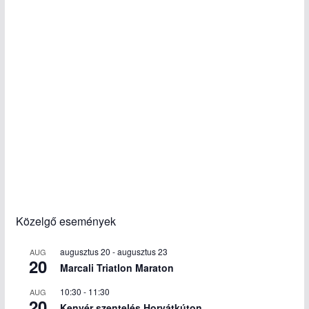
Közelgő események
augusztus 20
-
augusztus 23
AUG
20
Marcali Triatlon Maraton
10:30
-
11:30
AUG
20
Kenyér szentelés Horvátkúton