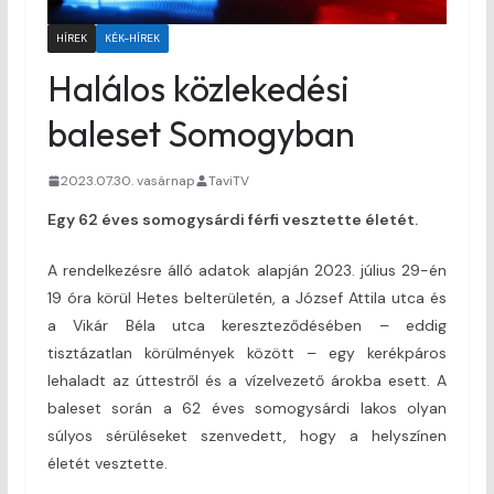
HÍREK
KÉK-HÍREK
Halálos közlekedési
baleset Somogyban
2023.07.30. vasárnap
TaviTV
Egy 62 éves somogysárdi férfi vesztette életét.
A rendelkezésre álló adatok alapján 2023. július 29-én
19 óra körül Hetes belterületén, a József Attila utca és
a Vikár Béla utca kereszteződésében – eddig
tisztázatlan körülmények között – egy kerékpáros
lehaladt az úttestről és a vízelvezető árokba esett. A
baleset során a 62 éves somogysárdi lakos olyan
súlyos sérüléseket szenvedett, hogy a helyszínen
életét vesztette.