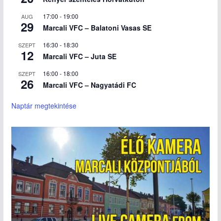
17:00
-
19:00
AUG
29
Marcali VFC – Balatoni Vasas SE
16:30
-
18:30
SZEPT
12
Marcali VFC – Juta SE
16:00
-
18:00
SZEPT
26
Marcali VFC – Nagyatádi FC
Naptár megtekintése