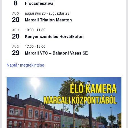
8
Fröccsfesztivál
augusztus 20
-
augusztus 23
AUG
20
Marcali Triatlon Maraton
10:30
-
11:30
AUG
20
Kenyér szentelés Horvátkúton
17:00
-
19:00
AUG
29
Marcali VFC – Balatoni Vasas SE
Naptár megtekintése