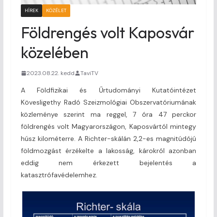
HÍREK
KÖZÉLET
Földrengés volt Kaposvár
közelében
2023.08.22. kedd
TaviTV
A Földfizikai és Űrtudományi Kutatóintézet
Kövesligethy Radó Szeizmológiai Obszervatóriumának
közleménye szerint ma reggel, 7 óra 47 perckor
földrengés volt Magyarországon, Kaposvártól mintegy
húsz kilométerre. A Richter-skálán 2,2-es magnitúdójú
földmozgást érzékelte a lakosság, károkról azonban
eddig nem érkezett bejelentés a
katasztrófavédelemhez.