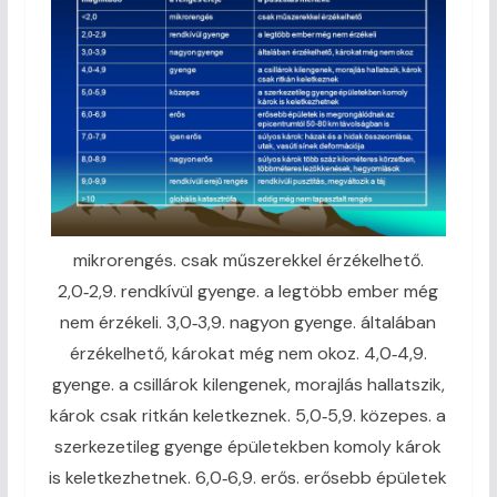
mikrorengés. csak műszerekkel érzékelhető.
2,0‑2,9. rendkívül gyenge. a legtöbb ember még
nem érzékeli. 3,0‑3,9. nagyon gyenge. általában
érzékelhető, károkat még nem okoz. 4,0‑4,9.
gyenge. a csillárok kilengenek, morajlás hallatszik,
károk csak ritkán keletkeznek. 5,0‑5,9. közepes. a
szerkezetileg gyenge épületekben komoly károk
is keletkezhetnek. 6,0‑6,9. erős. erősebb épületek