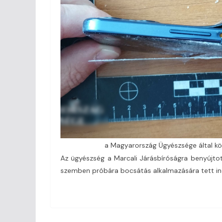
a Magyarország Ügyészsége által kö
Az ügyészség a Marcali Járásbíróságra benyújto
szemben próbára bocsátás alkalmazására tett in