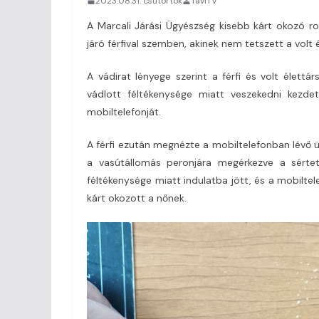
2023.08.31. csütörtök
TaviTV
A Marcali Járási Ügyészség kisebb kárt okozó r
járó férfival szemben, akinek nem tetszett a volt 
A vádirat lényege szerint a férfi és volt élet
vádlott féltékenysége miatt veszekedni kezdet
mobiltelefonját.
A férfi ezután megnézte a mobiltelefonban lévő ü
a vasútállomás peronjára megérkezve a sértett
féltékenysége miatt indulatba jött, és a mobiltel
kárt okozott a nőnek.