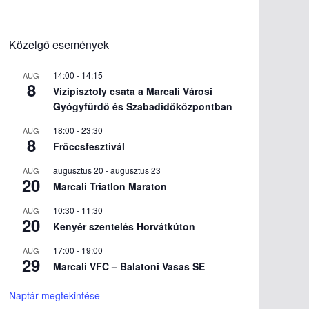
Közelgő események
14:00
-
14:15
AUG
8
Vizipisztoly csata a Marcali Városi
Gyógyfürdő és Szabadidőközpontban
18:00
-
23:30
AUG
8
Fröccsfesztivál
augusztus 20
-
augusztus 23
AUG
20
Marcali Triatlon Maraton
10:30
-
11:30
AUG
20
Kenyér szentelés Horvátkúton
17:00
-
19:00
AUG
29
Marcali VFC – Balatoni Vasas SE
Naptár megtekintése