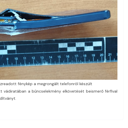
zreadott fénykép a megrongált telefonról készült
tt vádiratában a bűncselekmény elkövetését beismerő férfival
dítványt.