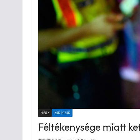
HÍREK
KÉK-HÍREK
Féltékenysége miatt ket