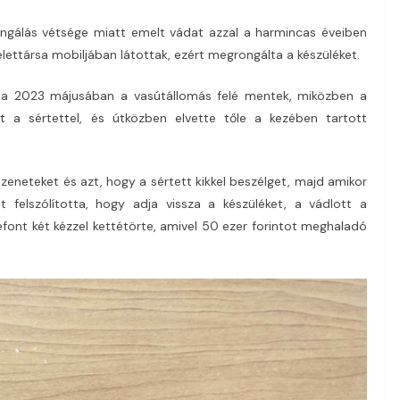
ongálás vétsége miatt emelt vádat azzal a harmincas éveiben
élettársa mobiljában látottak, ezért megrongálta a készüléket.
társa 2023 májusában a vasútállomás felé mentek, miközben a
t a sértettel, és útközben elvette tőle a kezében tartott
zeneteket és azt, hogy a sértett kikkel beszélget, majd amikor
 felszólította, hogy adja vissza a készüléket, a vádlott a
efont két kézzel kettétörte, amivel 50 ezer forintot meghaladó