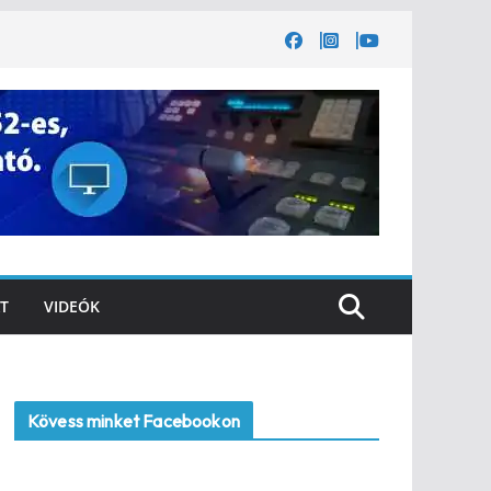
T
VIDEÓK
Kövess minket Facebookon