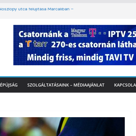
oszlopy utca felújítása Marcaliban –
szombattól másodfokú lesz a hőségriasztás
ulában: lakossági felháborodást váltott ki a
llyazás Marcaliban – VIDEÓ
 a Balatonnál – az első félidő végén
Marcalinál
ÉPÚJSÁG
SZOLGÁLTATÁSAINK – MÉDIAAJÁNLAT
KAPCSOLA