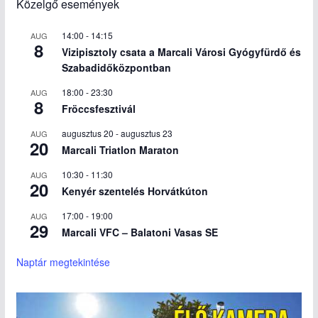
Közelgő események
14:00
-
14:15
AUG
8
Vizipisztoly csata a Marcali Városi Gyógyfürdő és
Szabadidőközpontban
18:00
-
23:30
AUG
8
Fröccsfesztivál
augusztus 20
-
augusztus 23
AUG
20
Marcali Triatlon Maraton
10:30
-
11:30
AUG
20
Kenyér szentelés Horvátkúton
17:00
-
19:00
AUG
29
Marcali VFC – Balatoni Vasas SE
Naptár megtekintése