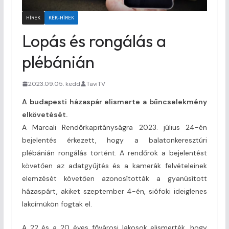
HÍREK
KÉK-HÍREK
Lopás és rongálás a
plébánián
2023.09.05. kedd
TaviTV
A budapesti házaspár elismerte a bűncselekmény
elkövetését.
A Marcali Rendőrkapitányságra 2023. július 24-én
bejelentés érkezett, hogy a balatonkeresztúri
plébánián rongálás történt. A rendőrök a bejelentést
követően az adatgyűjtés és a kamerák felvételeinek
elemzését követően azonosították a gyanúsított
házaspárt, akiket szeptember 4-én, siófoki ideiglenes
lakcímükön fogtak el.
A 22 és a 20 éves fővárosi lakosok elismerték, hogy