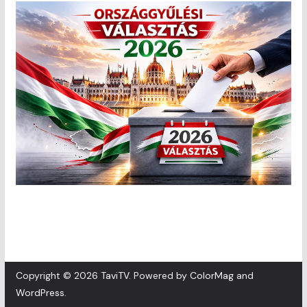
Copyright © 2026
TaviTV
. Powered by
ColorMag
and
WordPress
.