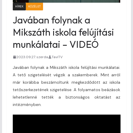
HÍREK
KÖZÉLET
Javában folynak a
Mikszáth iskola felújítási
munkálatai – VIDEÓ
2023.09.27. szerda
TaviTV
Javában folynak a Mikszáth iskola felújítási munkálatai.
A tető szigetelését végzik a szakemberek. Mint arról
már korábba beszámoltunk megkezdődött az iskola
tetőszerkezetének szigetelése. A folyamatos beázások
lehetetlenné tették a biztonságos oktatást az
intézményben.