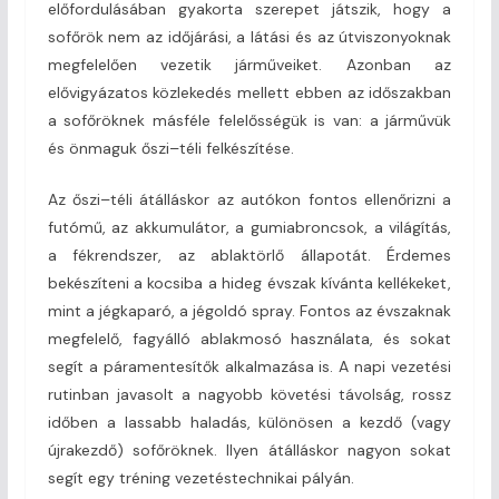
előfordulásában gyakorta szerepet játszik, hogy a
sofőrök nem az időjárási, a látási és az útviszonyoknak
megfelelően vezetik járműveiket. Azonban az
elővigyázatos közlekedés mellett ebben az időszakban
a sofőröknek másféle felelősségük is van: a járművük
és önmaguk őszi–téli felkészítése.
Az őszi–téli átálláskor az autókon fontos ellenőrizni a
futómű, az akkumulátor, a gumiabroncsok, a világítás,
a fékrendszer, az ablaktörlő állapotát. Érdemes
bekészíteni a kocsiba a hideg évszak kívánta kellékeket,
mint a jégkaparó, a jégoldó spray. Fontos az évszaknak
megfelelő, fagyálló ablakmosó használata, és sokat
segít a páramentesítők alkalmazása is. A napi vezetési
rutinban javasolt a nagyobb követési távolság, rossz
időben a lassabb haladás, különösen a kezdő (vagy
újrakezdő) sofőröknek. Ilyen átálláskor nagyon sokat
segít egy tréning vezetéstechnikai pályán.