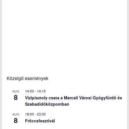
Közelgő események
14:00
-
14:15
AUG
8
Vizipisztoly csata a Marcali Városi Gyógyfürdő és
Szabadidőközpontban
18:00
-
23:30
AUG
8
Fröccsfesztivál