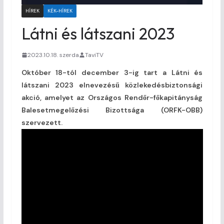
HÍREK
KÉK-HÍREK
Látni és látszani 2023
2023.10.18. szerda
TaviTV
Október 18-tól december 3-ig tart a Látni és
látszani 2023 elnevezésű közlekedésbiztonsági
akció, amelyet az Országos Rendőr-főkapitányság
Balesetmegelőzési Bizottsága (ORFK-OBB)
szervezett.