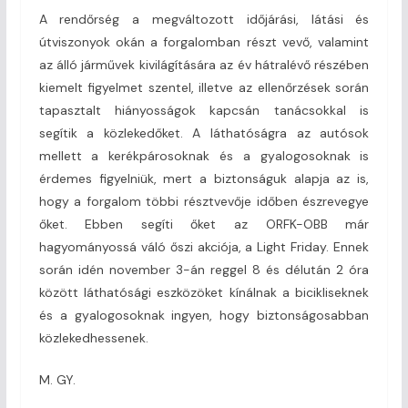
A rendőrség a megváltozott időjárási, látási és
útviszonyok okán a forgalomban részt vevő, valamint
az álló járművek kivilágítására az év hátralévő részében
kiemelt figyelmet szentel, illetve az ellenőrzések során
tapasztalt hiányosságok kapcsán tanácsokkal is
segítik a közlekedőket. A láthatóságra az autósok
mellett a kerékpárosoknak és a gyalogosoknak is
érdemes figyelniük, mert a biztonságuk alapja az is,
hogy a forgalom többi résztvevője időben észrevegye
őket. Ebben segíti őket az ORFK-OBB már
hagyományossá váló őszi akciója, a Light Friday. Ennek
során idén november 3-án reggel 8 és délután 2 óra
között láthatósági eszközöket kínálnak a bicikliseknek
és a gyalogosoknak ingyen, hogy biztonságosabban
közlekedhessenek.
M. GY.