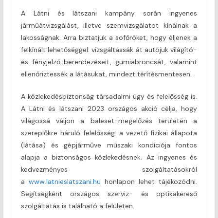
A Látni és látszani kampány során ingyenes
járműátvizsgálást, illetve szemvizsgálatot kínálnak a
lakosságnak. Arra biztatjuk a sofőröket, hogy éljenek a
felkínált lehetőséggel: vizsgáltassák át autójuk világító-
és fényjelző berendezéseit, gumiabroncsát, valamint
ellenőriztessék a látásukat, mindezt térítésmentesen.
A közlekedésbiztonság társadalmi ügy és felelősség is.
A Látni és látszani 2023 országos akció célja, hogy
világossá váljon a baleset-megelőzés területén a
szereplőkre háruló felelősség: a vezető fizikai állapota
(látása) és gépjárműve műszaki kondíciója fontos
alapja a biztonságos közlekedésnek. Az ingyenes és
kedvezményes szolgáltatásokról
a
www.latnieslatszani.hu
honlapon lehet tájékozódni.
Segítségként országos szerviz- és optikakereső
szolgáltatás is található a felületen.