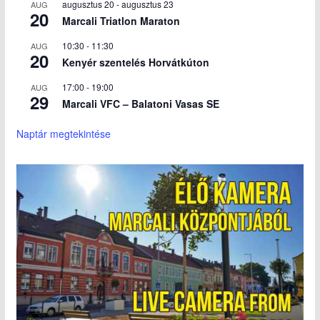
augusztus 20
-
augusztus 23
AUG
20
Marcali Triatlon Maraton
10:30
-
11:30
AUG
20
Kenyér szentelés Horvátkúton
17:00
-
19:00
AUG
29
Marcali VFC – Balatoni Vasas SE
Naptár megtekintése