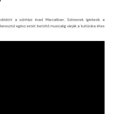
ődött a színházi évad Marcaliban. Színesnek ígérkezik a
 keresztül egész estét betöltő musicalig várják a kultúrára éhes