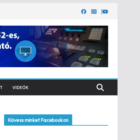
T
VIDEÓK
Kövess minket Facebookon