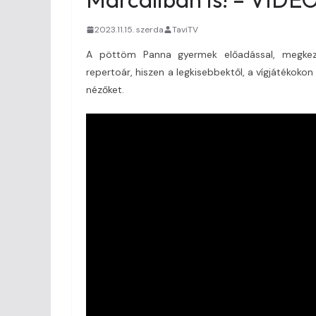
2023.11.15. szerda
TaviTV
A pöttöm Panna gyermek előadással, megkezd
repertoár, hiszen a legkisebbektől, a vígjátékokon
nézőket.