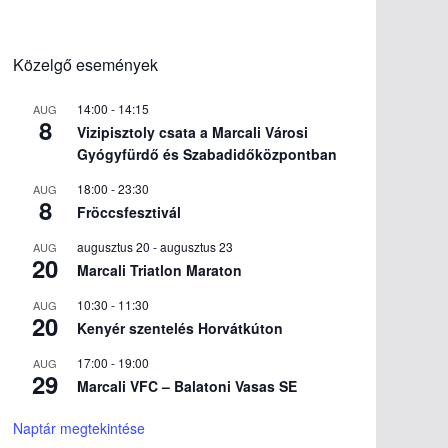
Közelgő események
14:00
-
14:15
AUG
8
Vizipisztoly csata a Marcali Városi
Gyógyfürdő és Szabadidőközpontban
18:00
-
23:30
AUG
8
Fröccsfesztivál
augusztus 20
-
augusztus 23
AUG
20
Marcali Triatlon Maraton
10:30
-
11:30
AUG
20
Kenyér szentelés Horvátkúton
17:00
-
19:00
AUG
29
Marcali VFC – Balatoni Vasas SE
Naptár megtekintése