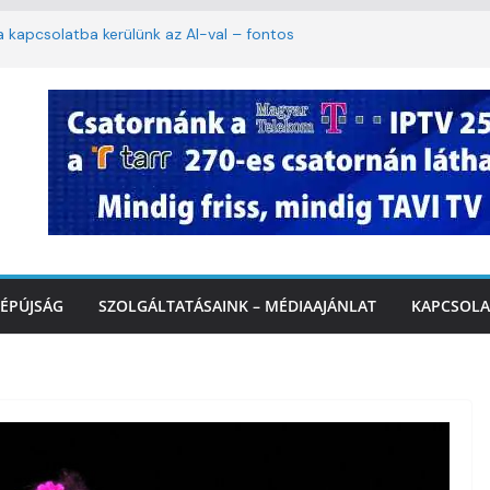
ha kapcsolatba kerülünk az AI-val – fontos
iztonságos közlekedésért, elektromos
étvégi felfrissülés: jövő héten újra berobban
stai szolgáltatásnyújtás a hőségriadó alatt
 Marcali Városi Gyógyfürdő és
ntban
ÉPÚJSÁG
SZOLGÁLTATÁSAINK – MÉDIAAJÁNLAT
KAPCSOLA