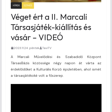
HÍREK
SZINES
Véget ért a II. Marcali
Társasjáték-kiállítás és
vásár – VIDEÓ
2023.11.24. péntek
TaviTV
A Marcali Művelődési és Szabadidő Központ
TársasBázis közössége négy napon át várta az
érdeklődőket a Kulturális Korzó épületében, ahol ismét
a társasjátékoké volt a főszerep.