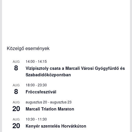
Közelgő események
14:00
-
14:15
AUG
8
Vizipisztoly csata a Marcali Városi Gyógyfürdő és
Szabadidőközpontban
18:00
-
23:30
AUG
8
Fröccsfesztivál
augusztus 20
-
augusztus 23
AUG
20
Marcali Triatlon Maraton
10:30
-
11:30
AUG
20
Kenyér szentelés Horvátkúton