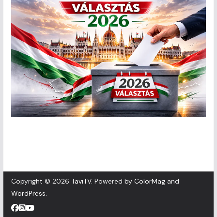
Copyright © 2026
TaviTV
. Powered by
ColorMag
and
WordPress
.