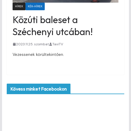
HÍREK
KÉK-HÍREK
Közúti baleset a
Széchenyi utcában!
2023.11.25. szombat
TaviTV
Vezessenek körültekintően.
Kövess minket Facebookon