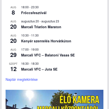
18:00
-
23:30
AUG
8
Fröccsfesztivál
augusztus 20
-
augusztus 23
AUG
20
Marcali Triatlon Maraton
10:30
-
11:30
AUG
20
Kenyér szentelés Horvátkúton
17:00
-
19:00
AUG
29
Marcali VFC – Balatoni Vasas SE
16:30
-
18:30
SZEPT
12
Marcali VFC – Juta SE
Naptár megtekintése