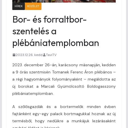
HÍREK
KÖZÉLET
Bor- és forraltbor-
szentelés a
plébániatemplomban
2023.12.26. kedd
TaviTV
2023. december 26-án, karácsony másnapján, kedden
a 9 órás szentmisén Tomanek Ferenc Áron plébános –
a régi hagyományok folyományaként – megáldotta az
új borokat a Marcali Gyümölcsoltó Boldogasszony
plébániatemplomban.
A szőlősgazdák és a bortermelők minden évben
fajtánként egy-egy palack bortmagukkal hoznak az új
termésből, hogy nedűikre a munkájuk lezárásaként
egyházi áldást is kérjenek.