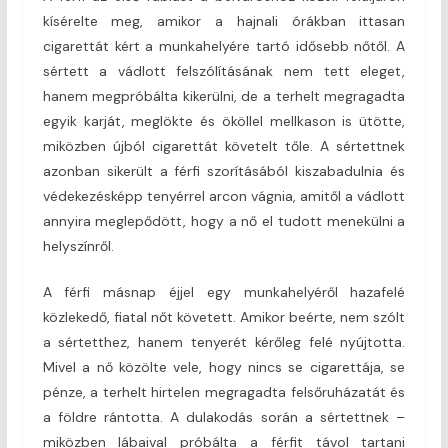
kísérelte meg, amikor a hajnali órákban ittasan
cigarettát kért a munkahelyére tartó idősebb nőtől. A
sértett a vádlott felszólításának nem tett eleget,
hanem megpróbálta kikerülni, de a terhelt megragadta
egyik karját, meglökte és ököllel mellkason is ütötte,
miközben újból cigarettát követelt tőle. A sértettnek
azonban sikerült a férfi szorításából kiszabadulnia és
védekezésképp tenyérrel arcon vágnia, amitől a vádlott
annyira meglepődött, hogy a nő el tudott menekülni a
helyszínről.
A férfi másnap éjjel egy munkahelyéről hazafelé
közlekedő, fiatal nőt követett. Amikor beérte, nem szólt
a sértetthez, hanem tenyerét kérőleg felé nyújtotta.
Mivel a nő közölte vele, hogy nincs se cigarettája, se
pénze, a terhelt hirtelen megragadta felsőruházatát és
a földre rántotta. A dulakodás során a sértettnek –
miközben lábaival próbálta a férfit távol tartani