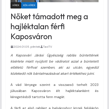
HÍREK
KÉK-HÍREK
Nőket támadott meg a
hajléktalan férfi
Kaposváron
2024.01.05. péntek
TaviTV
A Kaposvári Járási Ügyészség rablás bűntettének
kísérlete miatt nyújtott be vádiratot azzal a büntetett
előéletű férfival szemben, aki az utcán, egyedül
közlekedő nők bántalmazásával akart értékekhez jutni.
A vád lényege szerint a visszaeső terhelt 2023
júliusában Kaposváron élt hajléktalanként és
kéregetésből tartotta fenn magát.
A férfi az első rablást a belvároshoz közeli felüljárón