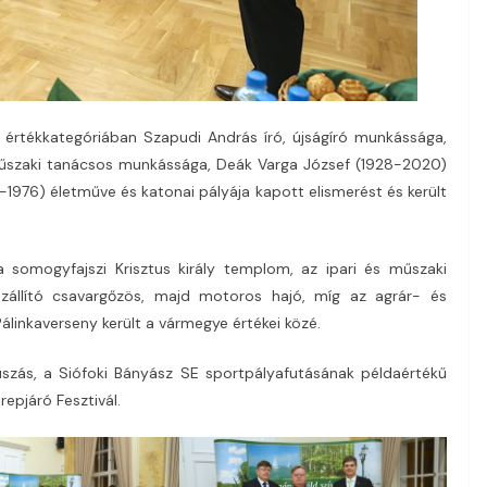
g értékkategóriában Szapudi András író, újságíró munkássága,
űszaki tanácsos munkássága, Deák Varga József (1928-2020)
1976) életműve és katonai pályája kapott elismerést és került
 a somogyfajszi Krisztus király templom, az ipari és műszaki
zállító csavargőzös, majd motoros hajó, míg az agrár- és
álinkaverseny került a vármegye értékei közé.
túszás, a Siófoki Bányász SE sportpályafutásának példaértékű
pjáró Fesztivál.