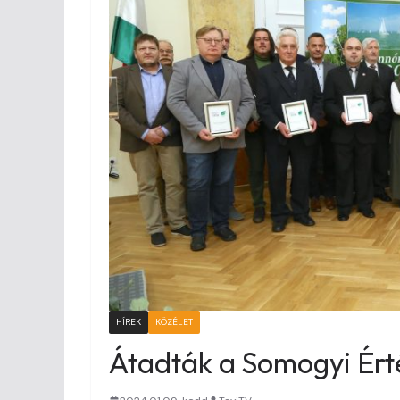
HÍREK
KÖZÉLET
Átadták a Somogyi Érté