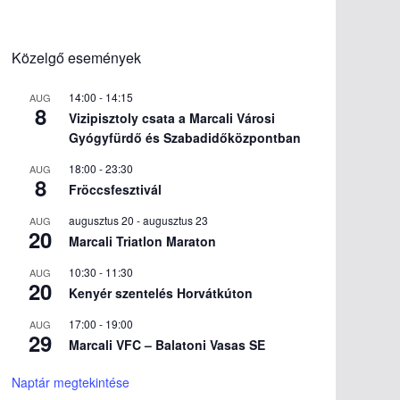
Közelgő események
14:00
-
14:15
AUG
8
Vizipisztoly csata a Marcali Városi
Gyógyfürdő és Szabadidőközpontban
18:00
-
23:30
AUG
8
Fröccsfesztivál
augusztus 20
-
augusztus 23
AUG
20
Marcali Triatlon Maraton
10:30
-
11:30
AUG
20
Kenyér szentelés Horvátkúton
17:00
-
19:00
AUG
29
Marcali VFC – Balatoni Vasas SE
Naptár megtekintése