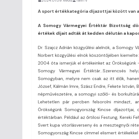
2024.01.09. kedd
TaviTV
A sport értékkategória díjazottjai között van 
A Somogy Vármegyei Értéktár Bizottság dö
értékek díjait adták át kedden délután a ka
Dr. Szajcz Adrián közgyűlési alelnök, a Somogy V
Norbert közgyűlési elnök köszöntőjében kiemelte
2004 óta ismerjük el értékeinket az Örökségünk 
Somogy Vármegyei Értéktár…Szerencsés helyz
Somogyban, melyre nem csak az itt élők, hanem
József, Kálmán Imre, Szász Endre, Fekete István, 
népművészetére, a somogyi szőlő- és borkultúrá
Lehetetlen pár percben felsorolni mindazt, a
Örökségünk Somogyország Kincse díjazottjai, 
értéktárban. Például az őrtilosi Festung, Kereki 
Svert kupa vitorlásverseny és a mesztegnyői rétes
Somogyország Kincse címmel elismert értékekkel 