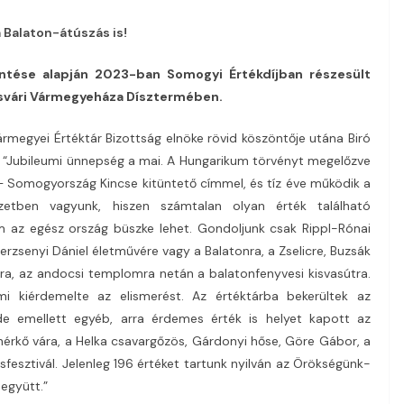
a Balaton-átúszás is!
ntése alapján 2023-ban Somogyi Értékdíjban részesült
posvári Vármegyeháza Dísztermében.
ármegyei Értéktár Bizottság elnöke rövid köszöntője utána Biró
: “Jubileumi ünnepség a mai. A Hungarikum törvényt megelőzve
– Somogyország Kincse kitüntető címmel, és tíz éve működik a
etben vagyunk, hiszen számtalan olyan érték található
 az egész ország büszke lehet. Gondoljunk csak Rippl-Rónai
Berzsenyi Dániel életművére vagy a Balatonra, a Zselicre, Buzsák
ra, az andocsi templomra netán a balatonfenyvesi kisvasútra.
mi kiérdemelte az elismerést. Az értéktárba bekerültek az
de emellett egyéb, arra érdemes érték is helyet kapott az
Fehérkő vára, a Helka csavargőzös, Gárdonyi hőse, Göre Gábor, a
fesztivál. Jelenleg 196 értéket tartunk nyilván az Örökségünk-
együtt.”