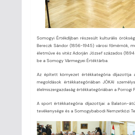
Somogyi Értékdíjban részesült kulturális öröksé
Bereczk Sándor (1856-1945) városi főmérnök, m
életműve és vitéz Adorján József százados (1894-
be a Somogy Vármegyei Értéktárba.
Az épített környezet értékkategória díjazottja
megoldások értékkategóriában JÓKAI személys
élelmiszergazdaság értékkategóriában a Porrogi P
A sport értékkategória díjazottjai: a Balaton-á
tevékenysége és a Somogybabodi Nemzetközi Tere