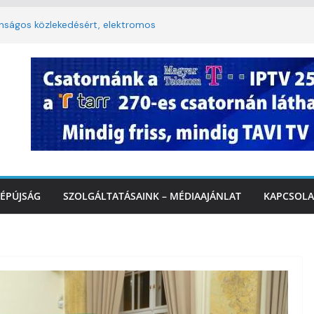
onságos közlekedésért, elektromos
lopy utca felújítása Marcaliban –
korlátozás a Rákóczi utcában a hétvégi
t
3. kerület TVE csapatát fogadta a
Ó
te a tűzoltók dolgát Marcalinál
ÉPÚJSÁG
SZOLGÁLTATÁSAINK – MÉDIAAJÁNLAT
KAPCSOLA