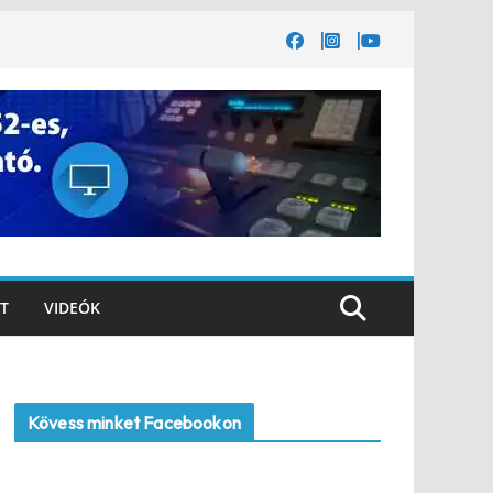
T
VIDEÓK
Kövess minket Facebookon