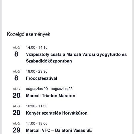
Közelgő események
14:00
-
14:15
AUG
8
Vizipisztoly csata a Marcali Városi Gyógyfürdő és
Szabadidőközpontban
18:00
-
23:30
AUG
8
Fröccsfesztivál
augusztus 20
-
augusztus 23
AUG
20
Marcali Triatlon Maraton
10:30
-
11:30
AUG
20
Kenyér szentelés Horvátkúton
17:00
-
19:00
AUG
29
Marcali VFC – Balatoni Vasas SE