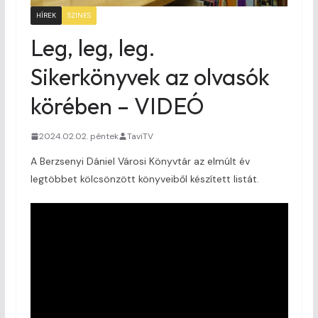
HÍREK
SZINES
Leg, leg, leg.
Sikerkönyvek az olvasók
körében – VIDEÓ
2024.02.02. péntek
TaviTV
A Berzsenyi Dániel Városi Könyvtár az elmúlt év
legtöbbet kölcsönzött könyveiből készített listát.