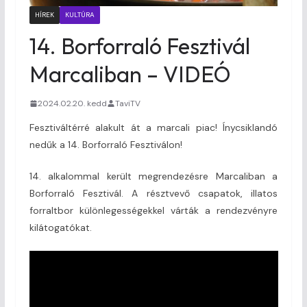
HÍREK
KULTÚRA
14. Borforraló Fesztivál
Marcaliban – VIDEÓ
2024.02.20. kedd
TaviTV
Fesztiváltérré alakult át a marcali piac! Ínycsiklandó
nedűk a 14. Borforraló Fesztiválon!
14. alkalommal került megrendezésre Marcaliban a
Borforraló Fesztivál. A résztvevő csapatok, illatos
forraltbor különlegességekkel várták a rendezvényre
kilátogatókat.