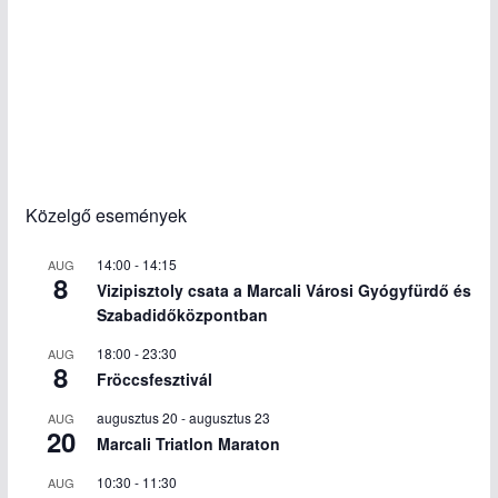
Közelgő események
14:00
-
14:15
AUG
8
Vizipisztoly csata a Marcali Városi Gyógyfürdő és
Szabadidőközpontban
18:00
-
23:30
AUG
8
Fröccsfesztivál
augusztus 20
-
augusztus 23
AUG
20
Marcali Triatlon Maraton
10:30
-
11:30
AUG