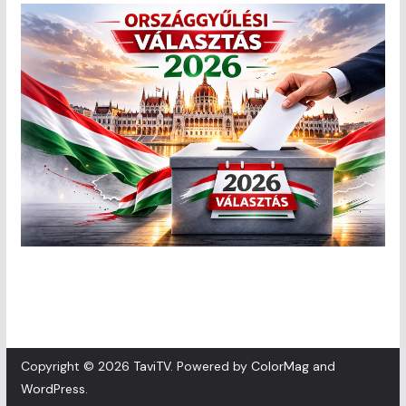
Copyright © 2026
TaviTV
. Powered by
ColorMag
and
WordPress
.