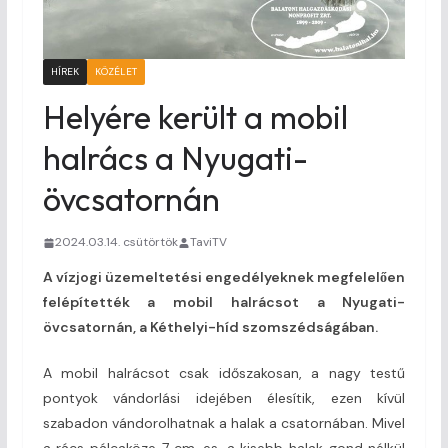
HÍREK
KÖZÉLET
Helyére került a mobil
halrács a Nyugati-
övcsatornán
2024.03.14. csütörtök
TaviTV
A vízjogi üzemeltetési engedélyeknek megfelelően
felépítették a mobil halrácsot a Nyugati-
övcsatornán, a Kéthelyi-híd szomszédságában.
A mobil halrácsot csak időszakosan, a nagy testű
pontyok vándorlási idejében élesítik, ezen kívül
szabadon vándorolhatnak a halak a csatornában. Mivel