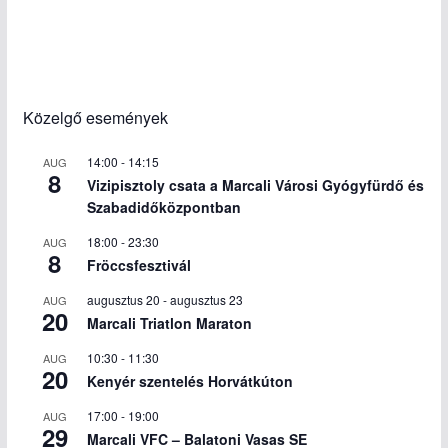
Közelgő események
14:00
-
14:15
AUG
8
Vizipisztoly csata a Marcali Városi Gyógyfürdő és
Szabadidőközpontban
18:00
-
23:30
AUG
8
Fröccsfesztivál
augusztus 20
-
augusztus 23
AUG
20
Marcali Triatlon Maraton
10:30
-
11:30
AUG
20
Kenyér szentelés Horvátkúton
17:00
-
19:00
AUG
29
Marcali VFC – Balatoni Vasas SE