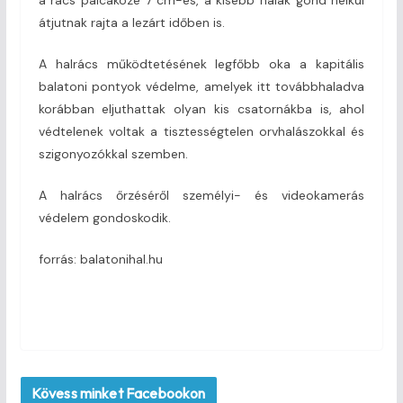
a rács pálcaköze 7 cm-es, a kisebb halak gond nélkül
átjutnak rajta a lezárt időben is.
A halrács működtetésének legfőbb oka a kapitális
balatoni pontyok védelme, amelyek itt továbbhaladva
korábban eljuthattak olyan kis csatornákba is, ahol
védtelenek voltak a tisztességtelen orvhalászokkal és
szigonyozókkal szemben.
A halrács őrzéséről személyi- és videokamerás
védelem gondoskodik.
forrás: balatonihal.hu
Kövess minket Facebookon