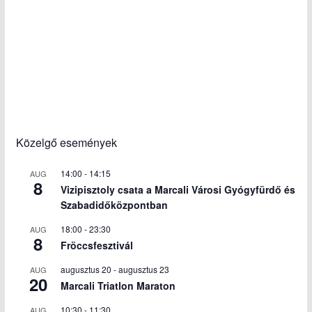
Közelgő események
14:00
-
14:15
AUG
8
Vizipisztoly csata a Marcali Városi Gyógyfürdő és
Szabadidőközpontban
18:00
-
23:30
AUG
8
Fröccsfesztivál
augusztus 20
-
augusztus 23
AUG
20
Marcali Triatlon Maraton
10:30
-
11:30
AUG