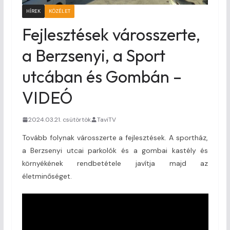
HÍREK
KÖZÉLET
Fejlesztések városszerte,
a Berzsenyi, a Sport
utcában és Gombán –
VIDEÓ
2024.03.21. csütörtök
TaviTV
Tovább folynak városszerte a fejlesztések. A sportház,
a Berzsenyi utcai parkolók és a gombai kastély és
környékének rendbetétele javítja majd az
életminőséget.