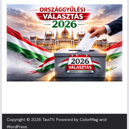
Copyright © 2026
TaviTV
. Powered by
ColorMag
and
WordPress
.