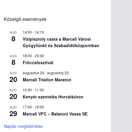
Közelgő események
14:00
-
14:15
AUG
8
Vizipisztoly csata a Marcali Városi
Gyógyfürdő és Szabadidőközpontban
18:00
-
23:30
AUG
8
Fröccsfesztivál
augusztus 20
-
augusztus 23
AUG
20
Marcali Triatlon Maraton
10:30
-
11:30
AUG
20
Kenyér szentelés Horvátkúton
17:00
-
19:00
AUG
29
Marcali VFC – Balatoni Vasas SE
Naptár megtekintése