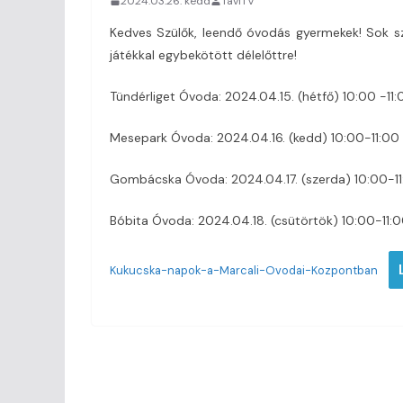
2024.03.26. kedd
TaviTV
Kedves Szülők, leendő óvodás gyermekek! Sok sz
játékkal egybekötött délelőttre!
Tündérliget Óvoda: 2024.04.15. (hétfő) 10:00 -11:
Mesepark Óvoda: 2024.04.16. (kedd) 10:00-11:00
Gombácska Óvoda: 2024.04.17. (szerda) 10:00-1
Bóbita Óvoda: 2024.04.18. (csütörtök) 10:00-11:
Kukucska-napok-a-Marcali-Ovodai-Kozpontban