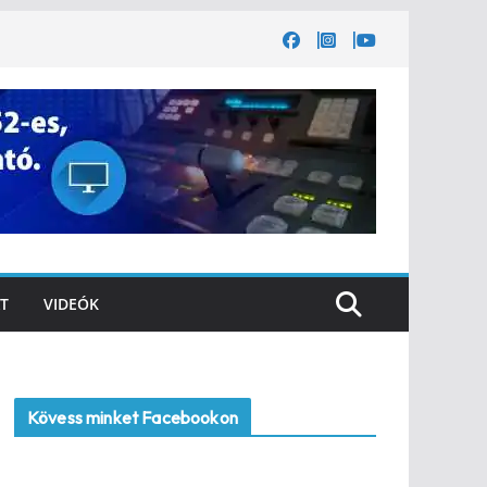
T
VIDEÓK
Kövess minket Facebookon