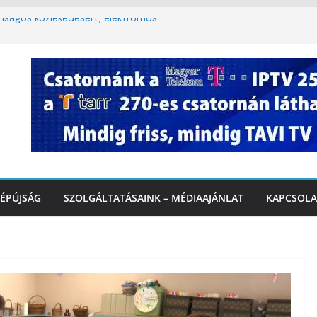
onságos közlekedésért, elektromos
lopy utca felújítása Marcaliban –
korlátozás a Rákóczi utcában a hétvégi
t
3. kerület TVE csapatát fogadta a
Ó
te a tűzoltók dolgát Marcalinál
ÉPÚJSÁG
SZOLGÁLTATÁSAINK – MÉDIAAJÁNLAT
KAPCSOLA