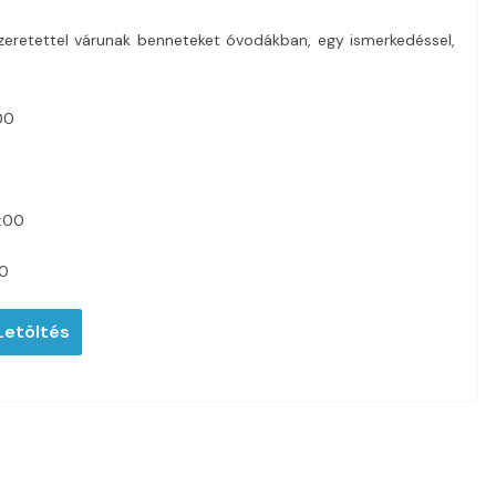
eretettel várunak benneteket óvodákban, egy ismerkedéssel,
00
1:00
00
Letöltés