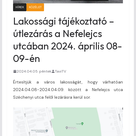
HÍREK
KÖZÉLET
Lakossági tájékoztató –
útlezárás a Nefelejcs
utcában 2024. április 08-
09-én
2024.04.05. péntek
TaviTV
Értesítjük a város lakosságát, hogy várhatóan
2024.04.08-2024.04.09. között a Nefelejcs utca
Széchenyi utca felől lezárásra kerül sor.