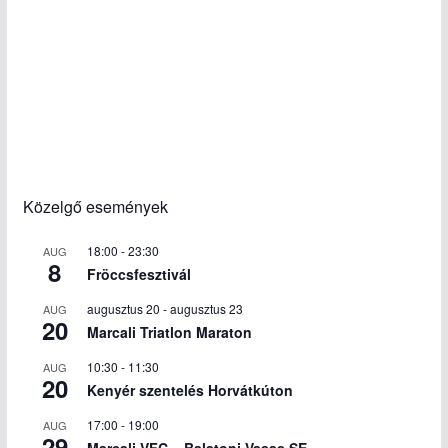
Közelgő események
18:00
-
23:30
AUG
8
Fröccsfesztivál
augusztus 20
-
augusztus 23
AUG
20
Marcali Triatlon Maraton
10:30
-
11:30
AUG
20
Kenyér szentelés Horvátkúton
17:00
-
19:00
AUG
29
Marcali VFC – Balatoni Vasas SE