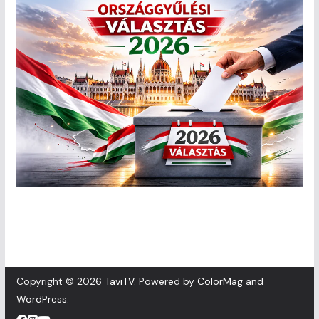
Copyright © 2026
TaviTV
. Powered by
ColorMag
and
WordPress
.